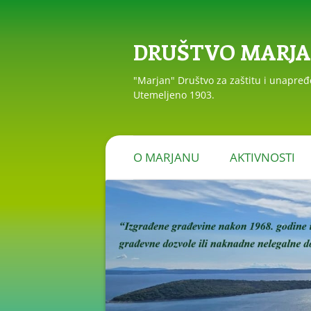
DRUŠTVO MARJ
"Marjan" Društvo za zaštitu i unapre
Utemeljeno 1903.
O MARJANU
AKTIVNOSTI
PRIOPĆENJA I R