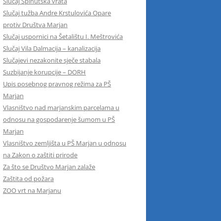
Slučaj Spinutska vrata
Slučaj tužba Andre Krstulovića Opare
protiv Društva Marjan
Slučaj uspornici na Šetalištu I. Meštrovića
Slučaj Vila Dalmacija – kanalizacija
Slučajevi nezakonite sječe stabala
Suzbijanje korupcije – DORH
Upis posebnog pravnog režima za PŠ
Marjan
Vlasništvo nad marjanskim parcelama u
odnosu na gospodarenje šumom u PŠ
Marjan
Vlasništvo zemljišta u PŠ Marjan u odnosu
na Zakon o zaštiti prirode
Za što se Društvo Marjan zalaže
Zaštita od požara
ZOO vrt na Marjanu