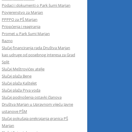
Podaci i dokumenti o Park šumi Marjan
Povjerenstvo za Marjan
PPPPO za PŠ Marjan
Priopćenja i reagiranja
Promet u Park šumi Marjan
Razno
Slučaj financiranja rada Društva Marjan
kao udruge od posebnog interesa za Grad
Split
Slučaj Meštrovićev atelje
Slučaj plaža Bene
Slučaj plaža Kaštelet
Slučaj plaža Prva voda
Slučaj podnošenja ostavki članova
Društva Marjan u Upravnom vijeću Javne
ustanove PŠM
Slučaj pokušaja prekrajanja granica PŠ
Marjan