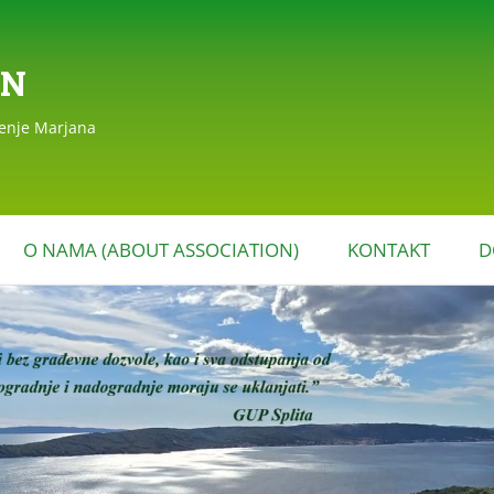
AN
đenje Marjana
Skoči
do
O NAMA (ABOUT ASSOCIATION)
KONTAKT
D
sadržaja
EAGIRANJA
POVIJEST DRUŠTVA
MARJAN (HISTORY OF THE
MARJAN ASSOCIATION)
STATUT DRUŠTVA MARJAN
I PROGRAM RADA