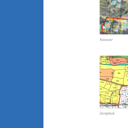
Katastar
Zemljišnik