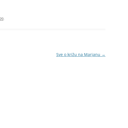
99
.
Sve o križu na Marjanu
→