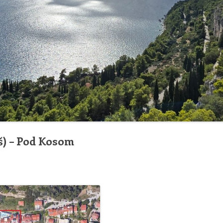
UPRAVNI ODBOR DRUŠTVA
MARJAN
POSTUPAK ZA UČLANJENJE
(MEMBERSHIP
PROCEDURE)
š) – Pod Kosom