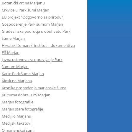
Botanički vrt na Marjanu
Crkvice u Park šumi Marjan
EU projekt "Odgovorno za prirodu"
Gospodarenje Park šumom Marjan
Građevinska područja u obuhvatu Park
šume Marjan
Hrvatski šumarski institut – dokumenti za
PŠ Marjan
Javna ustanova za upravljanje Park
šumom Marjan
Karte Park šume Marjan
Kiosk na Marjanu
Kronika propadanja marjanske šume
Kulturna dobra u PŠ Marjan
Marjan fotografije
Marjan stare fotografije
Mediji o Marjanu
Medijski tekstovi
O marjanskoj šumi