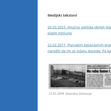
Medijski tekstovi
26.03.2023. Imućna splitska obitelj d
platiti milijune
22.02.2017. Poznatim bespravnim gradit
naredili da im se izdaju dozvole: Pa k
23.02.2004. Slobodna Dalmacija