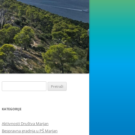
Pretraži:
KATEGORIJE
Aktivnosti Društva Marjan
Bespravna gradnja u PŠ Marjan