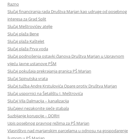
Razno
Slučaj financiranja rada Društva Marjan kao udruge od posebnog
interesa za Grad Split
Slučaj Meštrovićev atelje
Slučaj plaža Bene
Slučaj plaža Kaštelet
Slučaj plaža Prva voda
Slučaj podnošenja ostavki članova Društva Marjan u Upravnom
vijeću Javne ustanove PŠM
Slučaj pokušaja prekrajanja granica PŠ Marjan
Slučaj Spinutska vrata
Slučaj tužba Andre Krstulovića Opare protiv Društva Marjan
Slučaj uspornici na Šetalištu I. Meštrovića
Slučaj Vila Dalmacija – kanalizacija
Slučajevi nezakonite sječe stabala
Suzbijanje korupcije – DORH
Upis posebnog pravnog režima za PŠ Marjan
Vlasništvo nad marjanskim parcelama u odnosu na gospodarenje
šumom u PŠ Marjan