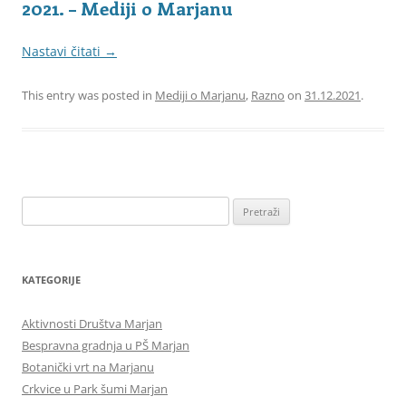
2021. – Mediji o Marjanu
Nastavi čitati
→
This entry was posted in
Mediji o Marjanu
,
Razno
on
31.12.2021
.
Pretraži:
KATEGORIJE
Aktivnosti Društva Marjan
Bespravna gradnja u PŠ Marjan
Botanički vrt na Marjanu
Crkvice u Park šumi Marjan