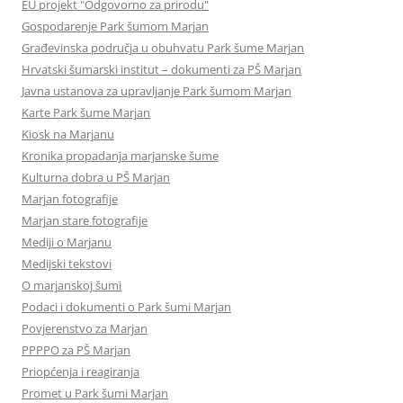
EU projekt "Odgovorno za prirodu"
Gospodarenje Park šumom Marjan
Građevinska područja u obuhvatu Park šume Marjan
Hrvatski šumarski institut – dokumenti za PŠ Marjan
Javna ustanova za upravljanje Park šumom Marjan
Karte Park šume Marjan
Kiosk na Marjanu
Kronika propadanja marjanske šume
Kulturna dobra u PŠ Marjan
Marjan fotografije
Marjan stare fotografije
Mediji o Marjanu
Medijski tekstovi
O marjanskoj šumi
Podaci i dokumenti o Park šumi Marjan
Povjerenstvo za Marjan
PPPPO za PŠ Marjan
Priopćenja i reagiranja
Promet u Park šumi Marjan