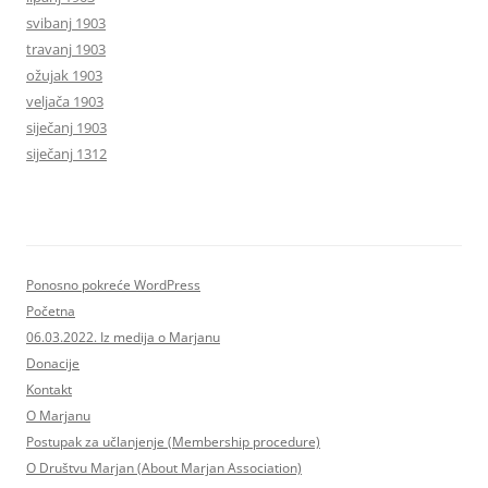
svibanj 1903
travanj 1903
ožujak 1903
veljača 1903
siječanj 1903
siječanj 1312
Ponosno pokreće WordPress
Početna
06.03.2022. Iz medija o Marjanu
Donacije
Kontakt
O Marjanu
Postupak za učlanjenje (Membership procedure)
O Društvu Marjan (About Marjan Association)