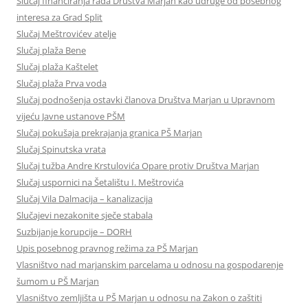
Slučaj financiranja rada Društva Marjan kao udruge od posebnog
interesa za Grad Split
Slučaj Meštrovićev atelje
Slučaj plaža Bene
Slučaj plaža Kaštelet
Slučaj plaža Prva voda
Slučaj podnošenja ostavki članova Društva Marjan u Upravnom
vijeću Javne ustanove PŠM
Slučaj pokušaja prekrajanja granica PŠ Marjan
Slučaj Spinutska vrata
Slučaj tužba Andre Krstulovića Opare protiv Društva Marjan
Slučaj uspornici na Šetalištu I. Meštrovića
Slučaj Vila Dalmacija – kanalizacija
Slučajevi nezakonite sječe stabala
Suzbijanje korupcije – DORH
Upis posebnog pravnog režima za PŠ Marjan
Vlasništvo nad marjanskim parcelama u odnosu na gospodarenje
šumom u PŠ Marjan
Vlasništvo zemljišta u PŠ Marjan u odnosu na Zakon o zaštiti