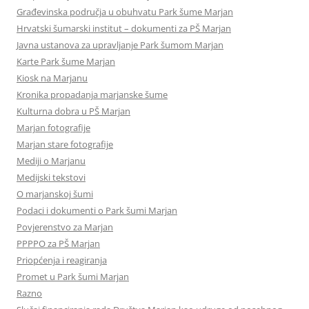
Građevinska područja u obuhvatu Park šume Marjan
Hrvatski šumarski institut – dokumenti za PŠ Marjan
Javna ustanova za upravljanje Park šumom Marjan
Karte Park šume Marjan
Kiosk na Marjanu
Kronika propadanja marjanske šume
Kulturna dobra u PŠ Marjan
Marjan fotografije
Marjan stare fotografije
Mediji o Marjanu
Medijski tekstovi
O marjanskoj šumi
Podaci i dokumenti o Park šumi Marjan
Povjerenstvo za Marjan
PPPPO za PŠ Marjan
Priopćenja i reagiranja
Promet u Park šumi Marjan
Razno