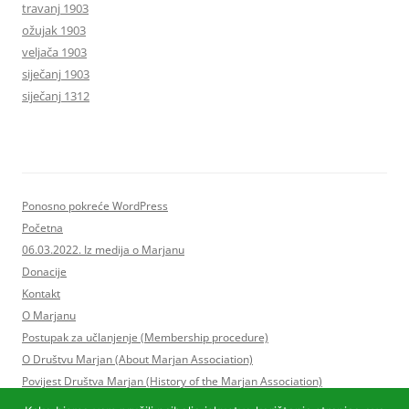
travanj 1903
ožujak 1903
veljača 1903
siječanj 1903
siječanj 1312
Ponosno pokreće WordPress
Početna
06.03.2022. Iz medija o Marjanu
Donacije
Kontakt
O Marjanu
Postupak za učlanjenje (Membership procedure)
O Društvu Marjan (About Marjan Association)
Povijest Društva Marjan (History of the Marjan Association)
Statut Društva Marjan i Program rada