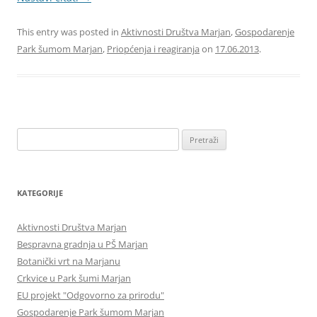
This entry was posted in
Aktivnosti Društva Marjan
,
Gospodarenje
Park šumom Marjan
,
Priopćenja i reagiranja
on
17.06.2013
.
Pretraži:
KATEGORIJE
Aktivnosti Društva Marjan
Bespravna gradnja u PŠ Marjan
Botanički vrt na Marjanu
Crkvice u Park šumi Marjan
EU projekt "Odgovorno za prirodu"
Gospodarenje Park šumom Marjan