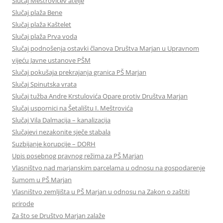
Slučaj Meštrovićev atelje
Slučaj plaža Bene
Slučaj plaža Kaštelet
Slučaj plaža Prva voda
Slučaj podnošenja ostavki članova Društva Marjan u Upravnom
vijeću Javne ustanove PŠM
Slučaj pokušaja prekrajanja granica PŠ Marjan
Slučaj Spinutska vrata
Slučaj tužba Andre Krstulovića Opare protiv Društva Marjan
Slučaj uspornici na Šetalištu I. Meštrovića
Slučaj Vila Dalmacija – kanalizacija
Slučajevi nezakonite sječe stabala
Suzbijanje korupcije – DORH
Upis posebnog pravnog režima za PŠ Marjan
Vlasništvo nad marjanskim parcelama u odnosu na gospodarenje
šumom u PŠ Marjan
Vlasništvo zemljišta u PŠ Marjan u odnosu na Zakon o zaštiti
prirode
Za što se Društvo Marjan zalaže