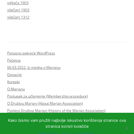
veljača 1903
siječanj 1903
siječanj 1312
Ponosno pokreće WordPress
Početna
06.03.2022. Iz medija o Marjanu
Donacije
Kontakt
O Marjanu
Postupak za učlanjenje (Membership procedure)
O Društvu Marjan (About Marjan Association)
Povijest Društva Marjan (History of the Marjan Association)
Statut Društva Marjan i Program rada
Kako bismo vam pružili najbolje iskustvo korištenja stranice ova
Upravni odbor Društva Marjan
stranica koristi kolačiće
Postupak za učlanjenje (Membership procedure)