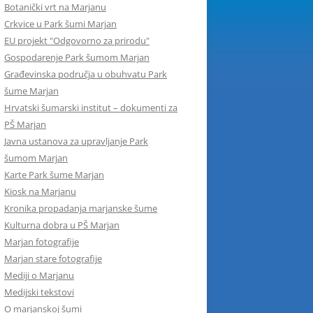
Botanički vrt na Marjanu
Crkvice u Park šumi Marjan
EU projekt "Odgovorno za prirodu"
Gospodarenje Park šumom Marjan
Građevinska područja u obuhvatu Park
šume Marjan
Hrvatski šumarski institut – dokumenti za
PŠ Marjan
Javna ustanova za upravljanje Park
šumom Marjan
Karte Park šume Marjan
Kiosk na Marjanu
Kronika propadanja marjanske šume
Kulturna dobra u PŠ Marjan
Marjan fotografije
Marjan stare fotografije
Mediji o Marjanu
Medijski tekstovi
O marjanskoj šumi