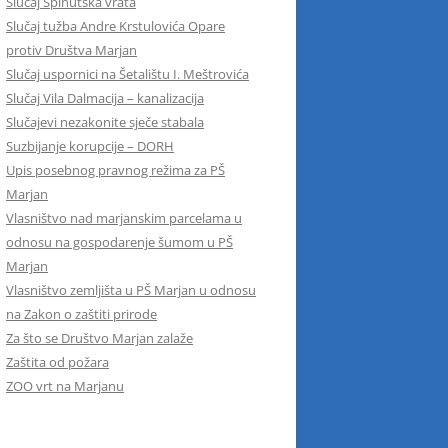
Slučaj Spinutska vrata
Slučaj tužba Andre Krstulovića Opare
protiv Društva Marjan
Slučaj uspornici na Šetalištu I. Meštrovića
Slučaj Vila Dalmacija – kanalizacija
Slučajevi nezakonite sječe stabala
Suzbijanje korupcije – DORH
Upis posebnog pravnog režima za PŠ
Marjan
Vlasništvo nad marjanskim parcelama u
odnosu na gospodarenje šumom u PŠ
Marjan
Vlasništvo zemljišta u PŠ Marjan u odnosu
na Zakon o zaštiti prirode
Za što se Društvo Marjan zalaže
Zaštita od požara
ZOO vrt na Marjanu