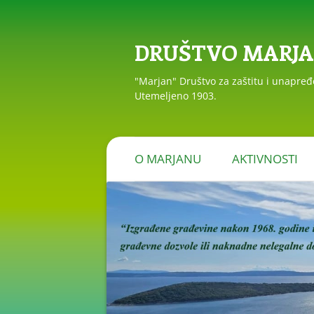
DRUŠTVO MARJ
"Marjan" Društvo za zaštitu i unapre
Utemeljeno 1903.
O MARJANU
AKTIVNOSTI
PRIOPĆENJA I R