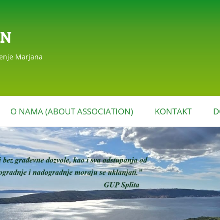
AN
đenje Marjana
Skoči
do
O NAMA (ABOUT ASSOCIATION)
KONTAKT
D
sadržaja
EAGIRANJA
POVIJEST DRUŠTVA
MARJAN (HISTORY OF THE
MARJAN ASSOCIATION)
STATUT DRUŠTVA MARJAN
I PROGRAM RADA