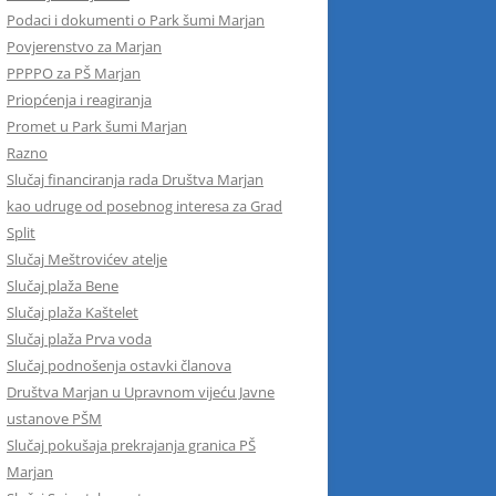
Podaci i dokumenti o Park šumi Marjan
Povjerenstvo za Marjan
PPPPO za PŠ Marjan
Priopćenja i reagiranja
Promet u Park šumi Marjan
Razno
Slučaj financiranja rada Društva Marjan
kao udruge od posebnog interesa za Grad
Split
Slučaj Meštrovićev atelje
Slučaj plaža Bene
Slučaj plaža Kaštelet
Slučaj plaža Prva voda
Slučaj podnošenja ostavki članova
Društva Marjan u Upravnom vijeću Javne
ustanove PŠM
Slučaj pokušaja prekrajanja granica PŠ
Marjan