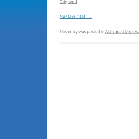
Odgovori
Nastavi čitati
→
This entry was posted in
Aktivnosti Društv