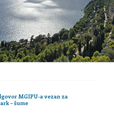
UPRAVNI ODBOR DRUŠTVA
MARJAN
POSTUPAK ZA UČLANJENJE
(MEMBERSHIP
PROCEDURE)
odgovor MGIPU-a vezan za
park – šume