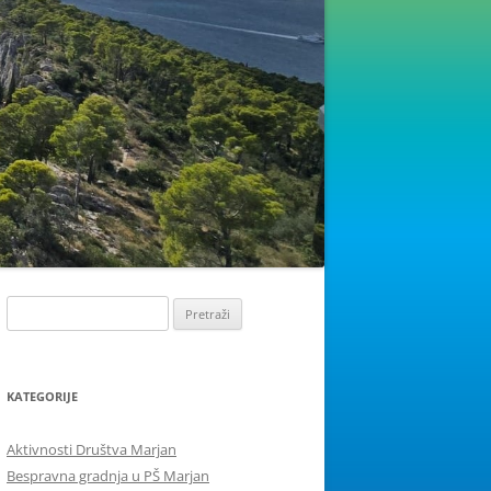
Pretraži:
KATEGORIJE
Aktivnosti Društva Marjan
Bespravna gradnja u PŠ Marjan