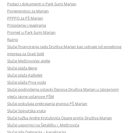
Podaci i dokumenti o Park šumi Marjan
Povjerenstvo za Marjan
PPPPO za PŠ Marjan
Priopćenja i reagiranja
Promet u Park šumi Marjan
Razno
Slučaj financiranja rada Društva Marjan kao udruge od posebnog
interesa za Grad Split
Slučaj Meštrovićev atelje
Slučaj plaža Bene
Slučaj plaža Kaštelet
Slučaj plaža Prva voda
Slučaj podnošenja ostavki članova Društva Marjan u Upravnom
vijeću Javne ustanove PŠM
Slučaj pokušaja prekrajanja granica PŠ Marjan
Slučaj Spinutska vrata
Slučaj tužba Andre Krstulovića Opare protiv Društva Marjan
Slučaj uspornici na Šetalištu I. Meštrovića
Slučaj Vila Dalmacija – kanalizacija