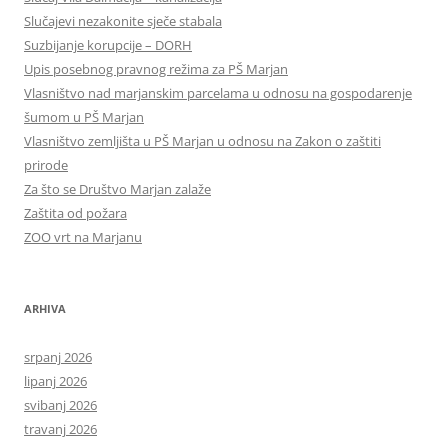
Slučajevi nezakonite sječe stabala
Suzbijanje korupcije – DORH
Upis posebnog pravnog režima za PŠ Marjan
Vlasništvo nad marjanskim parcelama u odnosu na gospodarenje
šumom u PŠ Marjan
Vlasništvo zemljišta u PŠ Marjan u odnosu na Zakon o zaštiti
prirode
Za što se Društvo Marjan zalaže
Zaštita od požara
ZOO vrt na Marjanu
ARHIVA
srpanj 2026
lipanj 2026
svibanj 2026
travanj 2026