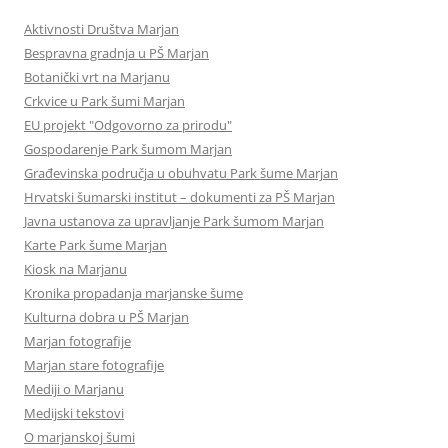
Aktivnosti Društva Marjan
Bespravna gradnja u PŠ Marjan
Botanički vrt na Marjanu
Crkvice u Park šumi Marjan
EU projekt "Odgovorno za prirodu"
Gospodarenje Park šumom Marjan
Građevinska područja u obuhvatu Park šume Marjan
Hrvatski šumarski institut – dokumenti za PŠ Marjan
Javna ustanova za upravljanje Park šumom Marjan
Karte Park šume Marjan
Kiosk na Marjanu
Kronika propadanja marjanske šume
Kulturna dobra u PŠ Marjan
Marjan fotografije
Marjan stare fotografije
Mediji o Marjanu
Medijski tekstovi
O marjanskoj šumi