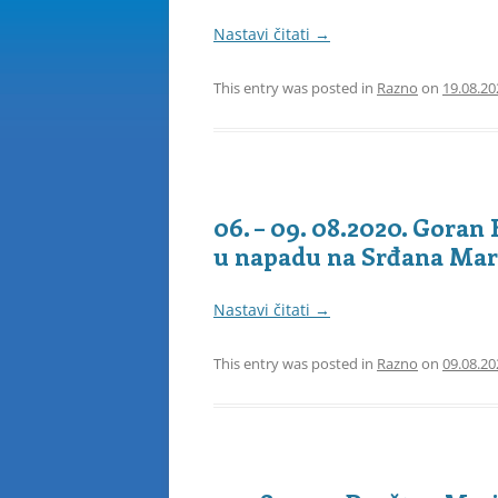
Nastavi čitati
→
This entry was posted in
Razno
on
19.08.20
06. – 09. 08.2020. Goran
u napadu na Srđana Mar
Nastavi čitati
→
This entry was posted in
Razno
on
09.08.20