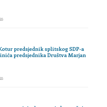
20
.
 Kotur predsjednik splitskog SDP-a
inića predsjednika Društva Marjan
20
.