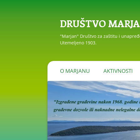
DRUŠTVO MARJ
"Marjan" Društvo za zaštitu i unapre
Utemeljeno 1903.
O MARJANU
AKTIVNOSTI
PRIOPĆENJA I R