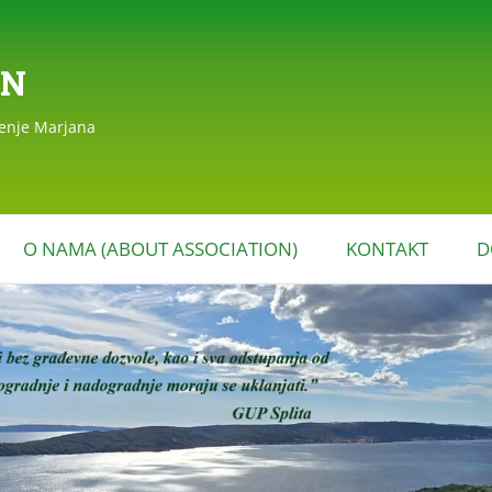
AN
đenje Marjana
Skoči
do
O NAMA (ABOUT ASSOCIATION)
KONTAKT
D
sadržaja
EAGIRANJA
POVIJEST DRUŠTVA
MARJAN (HISTORY OF THE
MARJAN ASSOCIATION)
STATUT DRUŠTVA MARJAN
I PROGRAM RADA