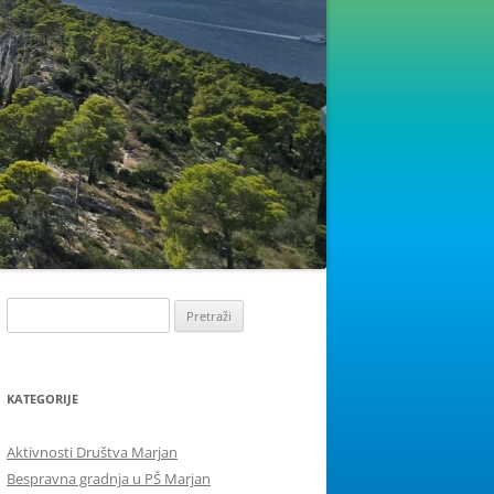
Pretraži:
KATEGORIJE
Aktivnosti Društva Marjan
Bespravna gradnja u PŠ Marjan