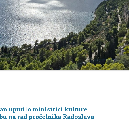
UPRAVNI ODBOR DRUŠTVA
MARJAN
POSTUPAK ZA UČLANJENJE
(MEMBERSHIP
PROCEDURE)
an uputilo ministrici kulture
bu na rad pročelnika Radoslava