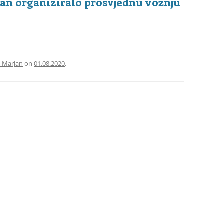
jan organiziralo prosvjednu vožnju
a Marjan
on
01.08.2020
.