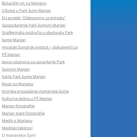
Botanički vrt na Marjanu
Crkvice u Park šumi Marjan
EU projekt "Odgovorno za prirodu"
Gospodarenje Park šumom Marjan
Građevinska područja u obuhvatu Park
šume Marjan
Hrvatski šumarski institut – dokumenti za
PŠ Marjan
Javna ustanova za upravljanje Park
šumom Marjan
Karte Park šume Marjan
Kiosk na Marjanu
Kronika propadanja marjanske šume
Kulturna dobra u PŠ Marjan
Marjan fotografije
Marjan stare fotografije
Mediji o Marjanu
Medijski tekstovi
O marjanskoj šumi