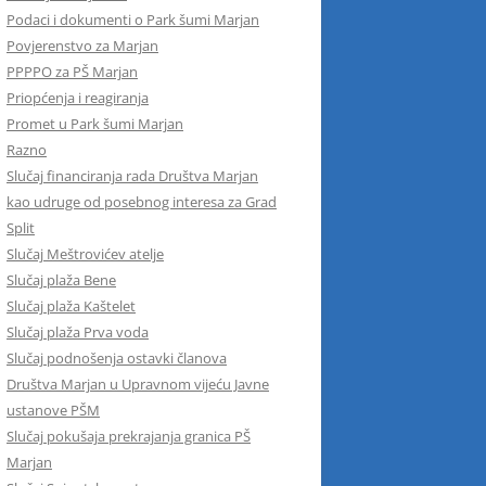
Podaci i dokumenti o Park šumi Marjan
Povjerenstvo za Marjan
PPPPO za PŠ Marjan
Priopćenja i reagiranja
Promet u Park šumi Marjan
Razno
Slučaj financiranja rada Društva Marjan
kao udruge od posebnog interesa za Grad
Split
Slučaj Meštrovićev atelje
Slučaj plaža Bene
Slučaj plaža Kaštelet
Slučaj plaža Prva voda
Slučaj podnošenja ostavki članova
Društva Marjan u Upravnom vijeću Javne
ustanove PŠM
Slučaj pokušaja prekrajanja granica PŠ
Marjan