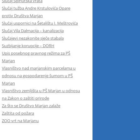
Slučaj Spinutska vrata
Slučaj tužba Andre Krstulovića Opare
protiv Društva Marjan
Slučaj uspornici na Šetalištu I. Meštrovića
Slučaj Vila Dalmacija – kanalizacija
Slučajevi nezakonite sječe stabala
Suzbijanje korupcije – DORH
Upis posebnog pravnog režima za PŠ
Marjan
Vlasništvo nad marjanskim parcelama u
odnosu na gospodarenje šumom u PŠ
Marjan
Vlasništvo zemljišta u PŠ Marjan u odnosu
na Zakon o zaštiti prirode
Za što se Društvo Marjan zalaže
Zaštita od požara
ZOO vrt na Marjanu