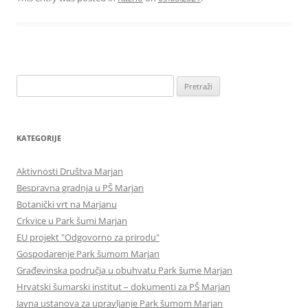
Pretraži:
KATEGORIJE
Aktivnosti Društva Marjan
Bespravna gradnja u PŠ Marjan
Botanički vrt na Marjanu
Crkvice u Park šumi Marjan
EU projekt "Odgovorno za prirodu"
Gospodarenje Park šumom Marjan
Građevinska područja u obuhvatu Park šume Marjan
Hrvatski šumarski institut – dokumenti za PŠ Marjan
Javna ustanova za upravljanje Park šumom Marjan