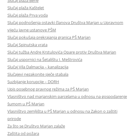
Slučaj plaža Bene
Slučaj plaža Kaštelet
Slučaj plaža Prva voda
Slučaj podnošenja ostavki članova Društva Marjan u Upravnom
vijeću Javne ustanove PŠM
Slučaj pokušaja prekrajanja granica PŠ Marjan
Slučaj Spinutska vrata
Slučaj tužba Andre Krstulovića Opare protiv Društva Marjan
Slučaj uspornici na Šetalištu I. Meštrovića
Slučaj Vila Dalmacija – kanalizacija
Slučajevi nezakonite sječe stabala
Suzbijanje korupcije – DORH
Upis posebnog pravnog režima za PŠ Marjan
Vlasništvo nad marjanskim parcelama u odnosu na gospodarenje
šumom u PŠ Marjan
Vlasništvo zemljišta u PŠ Marjan u odnosu na Zakon o zaštiti
prirode
Za što se Društvo Marjan zalaže
Zaštita od požara