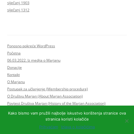
siječanj 1903
siječanj 1312
Ponosno pokreće WordPress
Početna
06.03.2022. Iz medija o Marjanu
Donacije
Kontakt
O Marjanu
Postupak za učlanjenje (Membership procedure)
O Društvu Marjan (About Marjan Association)
Povijest Društva Marjan (History of the Marjan Association)
Statut Društva Marjan i Program rada
Kako bismo vam pružili najbolje iskustvo korištenja stranice ova
Upravni odbor Društva Marjan
stranica koristi kolačiće
Postupak za učlanjenje (Membership procedure)
Prihvaćam
Izjava o kolačićima