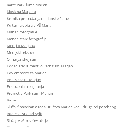
Karte Park šume Marjan
Kiosk na Marjanu
Kronika propadanja marjanske šume
Kulturna dobra u PŠ Marjan
Marjan fotografije
Marjan stare fotografije
Mediji o Marjanu
Medijski tekstovi
O marjanskoj šumi
Podaci i dokumenti o Park šumi Marjan
Povjerenstvo za Marjan
PPPPO za PŠ Marjan
Priopćenja i reagiranja
Promet u Park šumi Marjan
Razno
Slučaj financiranja rada Društva Marjan kao udruge od posebnog
interesa za Grad Split
Slučaj Meštrovićev atelje