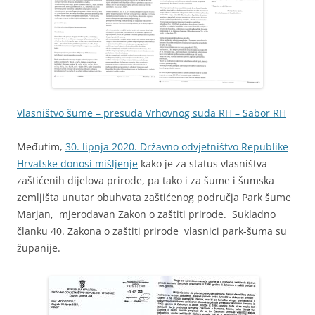
Vlasništvo šume – presuda Vrhovnog suda RH – Sabor RH
Međutim,
30. lipnja 2020. Državno odvjetništvo Republike
Hrvatske donosi mišljenje
kako je za status vlasništva
zaštićenih dijelova prirode, pa tako i za šume i šumska
zemljišta unutar obuhvata zaštićenog područja Park šume
Marjan, mjerodavan Zakon o zaštiti prirode. Sukladno
članku 40. Zakona o zaštiti prirode vlasnici park-šuma su
županije.