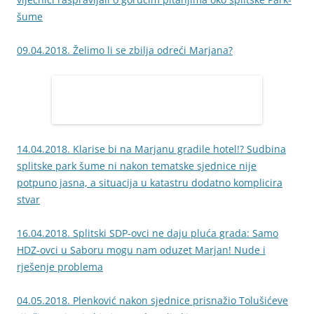
šume
09.04.2018. Želimo li se zbilja odreći Marjana?
14.04.2018. Klarise bi na Marjanu gradile hotel!? Sudbina
splitske park šume ni nakon tematske sjednice nije
potpuno jasna, a situacija u katastru dodatno komplicira
stvar
16.04.2018. Splitski SDP-ovci ne daju pluća grada: Samo
HDZ-ovci u Saboru mogu nam oduzet Marjan! Nude i
rješenje problema
04.05.2018. Plenković nakon sjednice prisnažio Tolušićeve