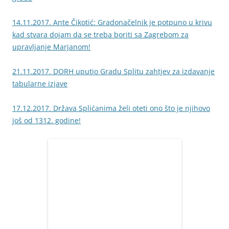
14.11.2017. Ante Čikotić: Gradonačelnik je potpuno u krivu
kad stvara dojam da se treba boriti sa Zagrebom za
upravljanje Marjanom!
21.11.2017. DORH uputio Gradu Splitu zahtjev za izdavanje
tabularne izjave
17.12.2017. Država Splićanima želi oteti ono što je njihovo
još od 1312. godine!