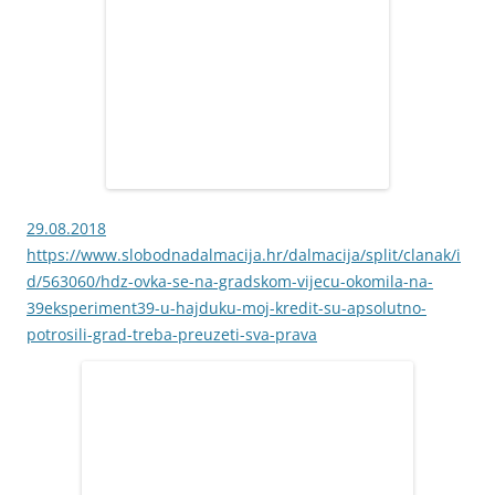
29.08.2018
https://www.slobodnadalmacija.hr/dalmacija/split/clanak/i
d/563060/hdz-ovka-se-na-gradskom-vijecu-okomila-na-
39eksperiment39-u-hajduku-moj-kredit-su-apsolutno-
potrosili-grad-treba-preuzeti-sva-prava