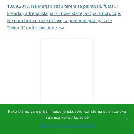
13.09.2018. Na Marjan stižu tereni za paintball, futsal, i
košarku, adrenaliski park i nove staze, a Opara poručuje:
Ne dam brdo u ruke države, a pohlepni ljudi ga žele
“čoknuti” radi svoga interesa
Kako bismo vam pružili najbolje iskustvo korištenja stranice ova
stranica koristi kolačiće
Prihvaćam
Izjava o kolačićima