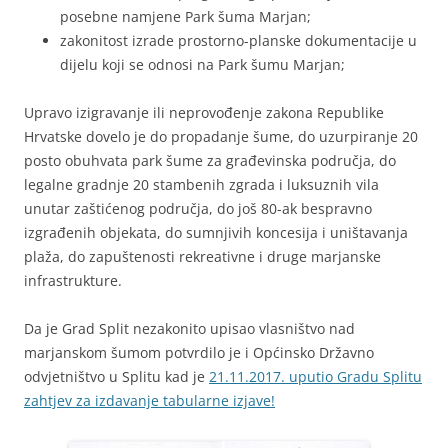
posebne namjene Park šuma Marjan;
zakonitost izrade prostorno-planske dokumentacije u
dijelu koji se odnosi na Park šumu Marjan;
Upravo izigravanje ili neprovođenje zakona Republike
Hrvatske dovelo je do propadanje šume, do uzurpiranje 20
posto obuhvata park šume za građevinska područja, do
legalne gradnje 20 stambenih zgrada i luksuznih vila
unutar zaštićenog područja, do još 80-ak bespravno
izgrađenih objekata, do sumnjivih koncesija i uništavanja
plaža, do zapuštenosti rekreativne i druge marjanske
infrastrukture.
Da je Grad Split nezakonito upisao vlasništvo nad
marjanskom šumom potvrdilo je i Općinsko Državno
odvjetništvo u Splitu kad je
21.11.2017. uputio Gradu Splitu
zahtjev za izdavanje tabularne izjave!