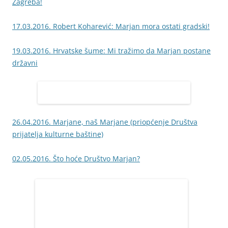
Zagreba!
17.03.2016. Robert Koharević: Marjan mora ostati gradski!
19.03.2016. Hrvatske šume: Mi tražimo da Marjan postane
državni
26.04.2016. Marjane, naš Marjane (priopćenje Društva
prijatelja kulturne baštine)
02.05.2016. Što hoće Društvo Marjan?