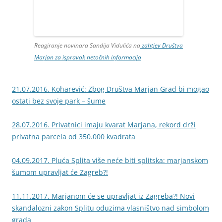
Reagiranje novinara Sandija Vidulića na
zahtjev Društva
Marjan za ispravak netočnih informacija
21.07.2016. Koharević: Zbog Društva Marjan Grad bi mogao
ostati bez svoje park – šume
28.07.2016. Privatnici imaju kvarat Marjana, rekord drži
privatna parcela od 350.000 kvadrata
04.09.2017. Pluća Splita više neće biti splitska: marjanskom
šumom upravljat će Zagreb?!
11.11.2017. Marjanom će se upravljat iz Zagreba?! Novi
skandalozni zakon Splitu oduzima vlasništvo nad simbolom
grada