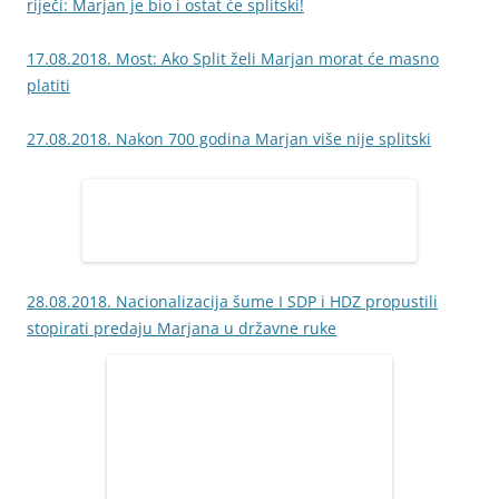
riječi: Marjan je bio i ostat će splitski!
17.08.2018. Most: Ako Split želi Marjan morat će masno
platiti
27.08.2018. Nakon 700 godina Marjan više nije splitski
28.08.2018. Nacionalizacija šume I SDP i HDZ propustili
stopirati predaju Marjana u državne ruke