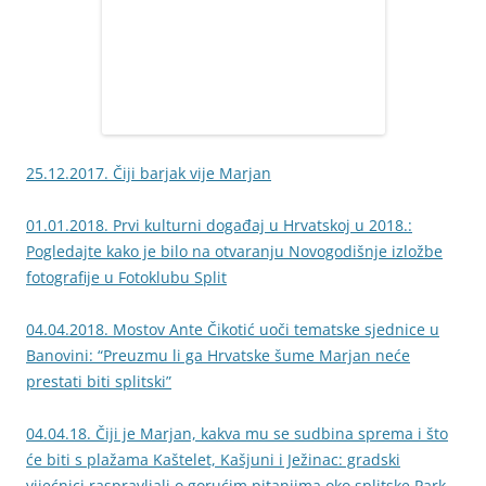
25.12.2017. Čiji barjak vije Marjan
01.01.2018. Prvi kulturni događaj u Hrvatskoj u 2018.:
Pogledajte kako je bilo na otvaranju Novogodišnje izložbe
fotografije u Fotoklubu Split
04.04.2018. Mostov Ante Čikotić uoči tematske sjednice u
Banovini: “Preuzmu li ga Hrvatske šume Marjan neće
prestati biti splitski”
04.04.18. Čiji je Marjan, kakva mu se sudbina sprema i što
će biti s plažama Kaštelet, Kašjuni i Ježinac: gradski
vijećnici raspravljali o gorućim pitanjima oko splitske Park-