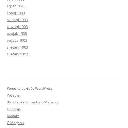
srpanj 1903
lipanj 1903
svibanj 1903
travanj 1903
ožujak 1903
veljača 1903
siječanj 1903
siječanj 1312
Ponosno pokreće WordPress
Početna
06.03.2022. Iz medija o Marjanu
Donacije
Kontakt
O Marjanu