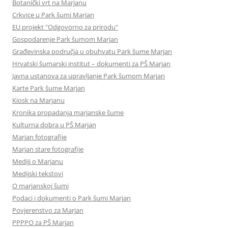
Botanički vrt na Marjanu
Crkvice u Park šumi Marjan
EU projekt "Odgovorno za prirodu"
Gospodarenje Park šumom Marjan
Građevinska područja u obuhvatu Park šume Marjan
Hrvatski šumarski institut – dokumenti za PŠ Marjan
Javna ustanova za upravljanje Park šumom Marjan
Karte Park šume Marjan
Kiosk na Marjanu
Kronika propadanja marjanske šume
Kulturna dobra u PŠ Marjan
Marjan fotografije
Marjan stare fotografije
Mediji o Marjanu
Medijski tekstovi
O marjanskoj šumi
Podaci i dokumenti o Park šumi Marjan
Povjerenstvo za Marjan
PPPPO za PŠ Marjan