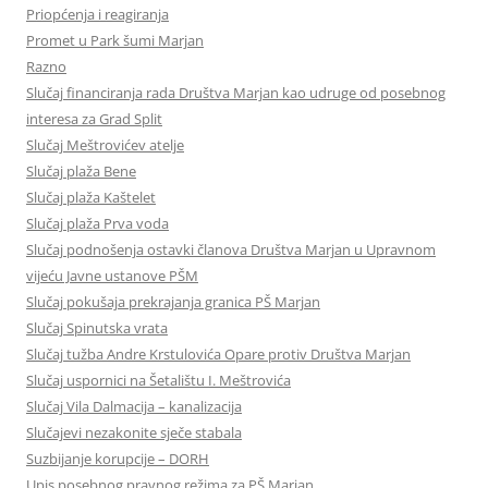
Priopćenja i reagiranja
Promet u Park šumi Marjan
Razno
Slučaj financiranja rada Društva Marjan kao udruge od posebnog
interesa za Grad Split
Slučaj Meštrovićev atelje
Slučaj plaža Bene
Slučaj plaža Kaštelet
Slučaj plaža Prva voda
Slučaj podnošenja ostavki članova Društva Marjan u Upravnom
vijeću Javne ustanove PŠM
Slučaj pokušaja prekrajanja granica PŠ Marjan
Slučaj Spinutska vrata
Slučaj tužba Andre Krstulovića Opare protiv Društva Marjan
Slučaj uspornici na Šetalištu I. Meštrovića
Slučaj Vila Dalmacija – kanalizacija
Slučajevi nezakonite sječe stabala
Suzbijanje korupcije – DORH
Upis posebnog pravnog režima za PŠ Marjan