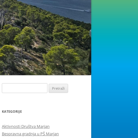
Pretraži:
KATEGORIJE
Aktivnosti Društva Marjan
Bespravna gradnja u PŠ Marjan