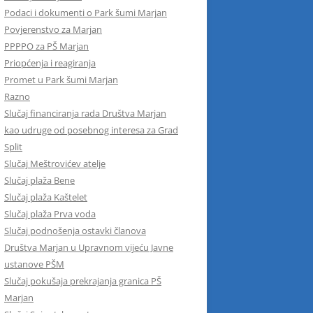
Podaci i dokumenti o Park šumi Marjan
Povjerenstvo za Marjan
PPPPO za PŠ Marjan
Priopćenja i reagiranja
Promet u Park šumi Marjan
Razno
Slučaj financiranja rada Društva Marjan
kao udruge od posebnog interesa za Grad
Split
Slučaj Meštrovićev atelje
Slučaj plaža Bene
Slučaj plaža Kaštelet
Slučaj plaža Prva voda
Slučaj podnošenja ostavki članova
Društva Marjan u Upravnom vijeću Javne
ustanove PŠM
Slučaj pokušaja prekrajanja granica PŠ
Marjan