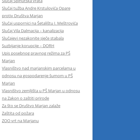
Slučaj Spinutska vrata
Slučaj tužba Andre Krstulovića Opare
protiv Društva Marjan
Slučaj uspornici na Šetalištu I. Meštrovića
Slučaj Vila Dalmacija – kanalizacija
Slučajevi nezakonite sječe stabala
Suzbijanje korupcije – DORH
Upis posebnog pravnog režima za PŠ
Marjan
Vlasništvo nad marjanskim parcelama u
odnosu na gospodarenje šumom u PŠ
Marjan
Vlasništvo zemljišta u PŠ Marjan u odnosu
na Zakon o zaštiti prirode
Za što se Društvo Marjan zalaže
Zaštita od požara
ZOO vrt na Marjanu