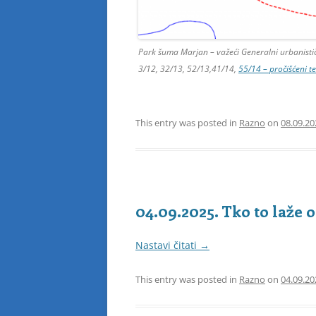
Park šuma Marjan – važeći Generalni urbanističk
3/12, 32/13, 52/13,41/14,
55/14 – pročišćeni te
This entry was posted in
Razno
on
08.09.20
04.09.2025. Tko to laže
Nastavi čitati
→
This entry was posted in
Razno
on
04.09.20