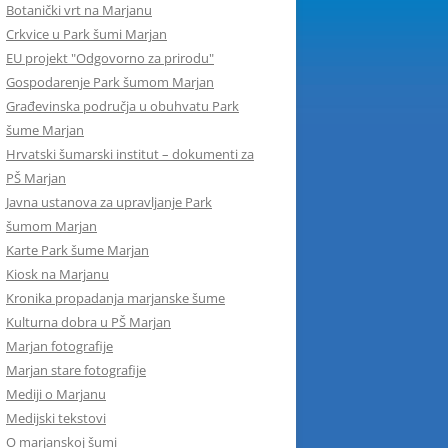
Botanički vrt na Marjanu
Crkvice u Park šumi Marjan
EU projekt "Odgovorno za prirodu"
Gospodarenje Park šumom Marjan
Građevinska područja u obuhvatu Park
šume Marjan
Hrvatski šumarski institut – dokumenti za
PŠ Marjan
Javna ustanova za upravljanje Park
šumom Marjan
Karte Park šume Marjan
Kiosk na Marjanu
Kronika propadanja marjanske šume
Kulturna dobra u PŠ Marjan
Marjan fotografije
Marjan stare fotografije
Mediji o Marjanu
Medijski tekstovi
O marjanskoj šumi