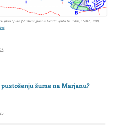
i plan Splita (Službeni glasnik Grada Splita br. 1/06, 15/07, 3/08,
kst
)
25
.
 o pustošenju šume na Marjanu?
25
.