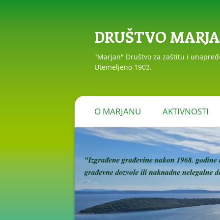
DRUŠTVO MARJ
"Marjan" Društvo za zaštitu i unapre
Utemeljeno 1903.
O MARJANU
AKTIVNOSTI
PRIOPĆENJA I R