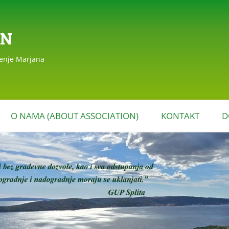
AN
đenje Marjana
Skoči
do
O NAMA (ABOUT ASSOCIATION)
KONTAKT
D
sadržaja
EAGIRANJA
POVIJEST DRUŠTVA
MARJAN (HISTORY OF THE
MARJAN ASSOCIATION)
STATUT DRUŠTVA MARJAN
I PROGRAM RADA