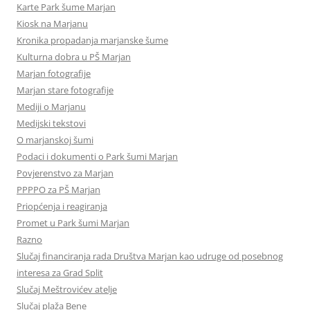
Karte Park šume Marjan
Kiosk na Marjanu
Kronika propadanja marjanske šume
Kulturna dobra u PŠ Marjan
Marjan fotografije
Marjan stare fotografije
Mediji o Marjanu
Medijski tekstovi
O marjanskoj šumi
Podaci i dokumenti o Park šumi Marjan
Povjerenstvo za Marjan
PPPPO za PŠ Marjan
Priopćenja i reagiranja
Promet u Park šumi Marjan
Razno
Slučaj financiranja rada Društva Marjan kao udruge od posebnog
interesa za Grad Split
Slučaj Meštrovićev atelje
Slučaj plaža Bene