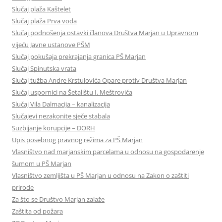
Slučaj plaža Kaštelet
Slučaj plaža Prva voda
Slučaj podnošenja ostavki članova Društva Marjan u Upravnom
vijeću Javne ustanove PŠM
Slučaj pokušaja prekrajanja granica PŠ Marjan
Slučaj Spinutska vrata
Slučaj tužba Andre Krstulovića Opare protiv Društva Marjan
Slučaj uspornici na Šetalištu I. Meštrovića
Slučaj Vila Dalmacija – kanalizacija
Slučajevi nezakonite sječe stabala
Suzbijanje korupcije – DORH
Upis posebnog pravnog režima za PŠ Marjan
Vlasništvo nad marjanskim parcelama u odnosu na gospodarenje
šumom u PŠ Marjan
Vlasništvo zemljišta u PŠ Marjan u odnosu na Zakon o zaštiti
prirode
Za što se Društvo Marjan zalaže
Zaštita od požara