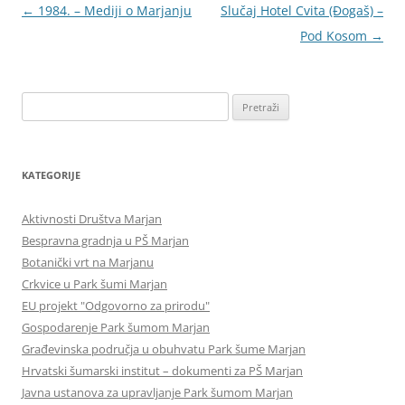
Navigacija
←
1984. – Mediji o Marjanju
Slučaj Hotel Cvita (Đogaš) –
objava
Pod Kosom
→
Pretraži:
KATEGORIJE
Aktivnosti Društva Marjan
Bespravna gradnja u PŠ Marjan
Botanički vrt na Marjanu
Crkvice u Park šumi Marjan
EU projekt "Odgovorno za prirodu"
Gospodarenje Park šumom Marjan
Građevinska područja u obuhvatu Park šume Marjan
Hrvatski šumarski institut – dokumenti za PŠ Marjan
Javna ustanova za upravljanje Park šumom Marjan