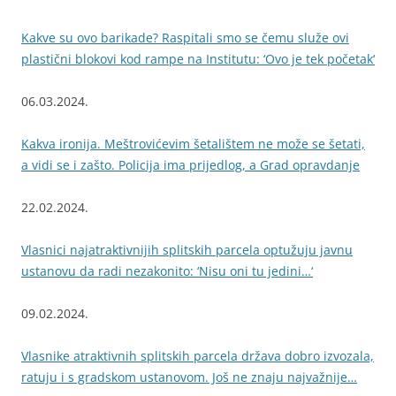
Kakve su ovo barikade? Raspitali smo se čemu služe ovi
plastični blokovi kod rampe na Institutu: ‘Ovo je tek početak‘
06.03.2024.
Kakva ironija. Meštrovićevim šetalištem ne može se šetati,
a vidi se i zašto. Policija ima prijedlog, a Grad opravdanje
22.02.2024.
Vlasnici najatraktivnijih splitskih parcela optužuju javnu
ustanovu da radi nezakonito: ‘Nisu oni tu jedini…‘
09.02.2024.
Vlasnike atraktivnih splitskih parcela država dobro izvozala,
ratuju i s gradskom ustanovom. Još ne znaju najvažnije…