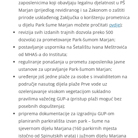
zaposlenicima koji obavljaju legalnu djelatnost u PŠ
Marjan (prijedlog revidiranog i sa Zakonom o zaštiti
prirode usklađenog Zaključka o korištenju prometnica
u dijelu Park šume Marjan možete pročitati
ovdje
);
revizija svih izdanih trajnih dozvola preko 500
dozvola) za prometovanje Park-šumom Marjan;
postavljanje uspornika na Šetalištu Ivana Meštrovića
od MHAS-a do Instituta;
reguliranje ponašanja u prometu zaposlenika Javne
ustanove za upravljanje Park-šumom Marjan;
uređenje još jedne plaže za osobe s invaliditetom na
područje nasutog dijela plaže Prve vode uz
ozelenjavanje visokom vegetacijom sukladno
pravilima važećeg GUP-a (pristup plaži moguć bez
posebnih dopuštenja);
priprema dokumentacije za izgradnju GUP-om
planiranih parkirališta izvan park – šume na
sjevernom dijelu Marjana (160 parkirnih mjesta
istočno od Spinutskih vrata) i južnom dijelu Marjana