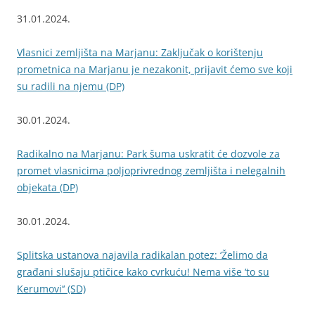
31.01.2024.
Vlasnici zemljišta na Marjanu: Zaključak o korištenju
prometnica na Marjanu je nezakonit, prijavit ćemo sve koji
su radili na njemu (DP)
30.01.2024.
Radikalno na Marjanu: Park šuma uskratit će dozvole za
promet vlasnicima poljoprivrednog zemljišta i nelegalnih
objekata (DP)
30.01.2024.
Splitska ustanova najavila radikalan potez: ‘Želimo da
građani slušaju ptičice kako cvrkuću! Nema više ‘to su
Kerumovi‘‘ (SD)