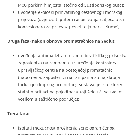
(400 parkirnih mjesta istočno od Sustipanskog puta);
uvođenje ekološki prihvatljivog cestovnog i morskog
prijevoza (uvjetovati putem raspisivanja natječaja za
koncesionara za prijevoz posjetitelja park – šume);
Druga faza (nakon obnove promatračnice na Sedlu):
uvođenja automatiziranih rampi bez fizičkog prisustva
zaposlenika na rampama uz uređenje kontrolno-
upravljačkog centra na postojećoj promatačnici
(napomena: zaposlenici na rampama su najslabija
točka cjelokupnog prometnog sustava, jer su izloženi
stalnim pritiscima pojedinaca koji žele ući sa svojim
vozilom u zaštićeno područje);
Treća faza:
ispitati mogućnost proširenja zone ograničenog