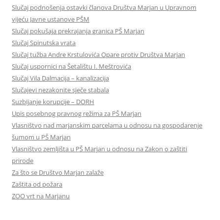
Slučaj podnošenja ostavki članova Društva Marjan u Upravnom
vijeću Javne ustanove PŠM
Slučaj pokušaja prekrajanja granica PŠ Marjan
Slučaj Spinutska vrata
Slučaj tužba Andre Krstulovića Opare protiv Društva Marjan
Slučaj uspornici na Šetalištu I. Meštrovića
Slučaj Vila Dalmacija – kanalizacija
Slučajevi nezakonite sječe stabala
Suzbijanje korupcije – DORH
Upis posebnog pravnog režima za PŠ Marjan
Vlasništvo nad marjanskim parcelama u odnosu na gospodarenje
šumom u PŠ Marjan
Vlasništvo zemljišta u PŠ Marjan u odnosu na Zakon o zaštiti
prirode
Za što se Društvo Marjan zalaže
Zaštita od požara
ZOO vrt na Marjanu