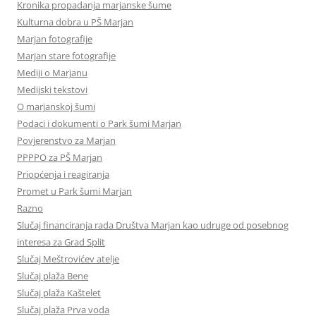
Kronika propadanja marjanske šume
Kulturna dobra u PŠ Marjan
Marjan fotografije
Marjan stare fotografije
Mediji o Marjanu
Medijski tekstovi
O marjanskoj šumi
Podaci i dokumenti o Park šumi Marjan
Povjerenstvo za Marjan
PPPPO za PŠ Marjan
Priopćenja i reagiranja
Promet u Park šumi Marjan
Razno
Slučaj financiranja rada Društva Marjan kao udruge od posebnog
interesa za Grad Split
Slučaj Meštrovićev atelje
Slučaj plaža Bene
Slučaj plaža Kaštelet
Slučaj plaža Prva voda