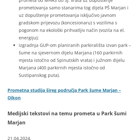
prometa od MHAS do Sj. vrata uz dopuštenje
prometovanja samo stanarima tog dijela PŠ Marjan i
uz dopuštenje prometovanja isključivo javnom
gradskom prijevozu (koncesionaru) s vozilima s
pogonom na ekološki prihvatljiv način (vozila na el.
energiju);
izgradnja GUP-om planiranih parkirališta izvan park –
šume na sjevernom dijelu Marjana (160 parkirnih
mjesta istočno od Spinutskih vrata) i južnom dijelu
Marjana (400 parkirnih mjesta istočno od
Sustipanskog puta).
Prometna studija šireg područja Park šume Marjan –
Oikon
Medijski tekstovi na temu prometa u Park šumi
Marjan
21.04.2024.