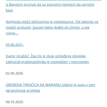
U Banovini priznali da su trenutno nemoćni da spriječe
kaos
Najljepša plaža Splićanima je nedostupna: ‘Od taksista ne
možeš pristupit, busom lakše dođeš do Omiša, a tek
cijene…‘
03.06.2021.
Damir Grubšić: Žao mi je zbog ozlijeđene djevojke,
zaključak gradonačelnika je neovlašten i neprovediv
02.06.2020.
OBORENA TRKAČICA NA MARJANU Udario je auto u zoni
ograničenog prometa
09.10.2020.