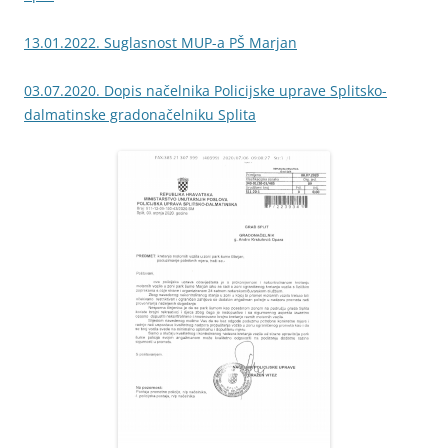
13.01.2022. Suglasnost MUP-a PŠ Marjan
03.07.2020. Dopis načelnika Policijske uprave Splitsko-
dalmatinske gradonačelniku Splita