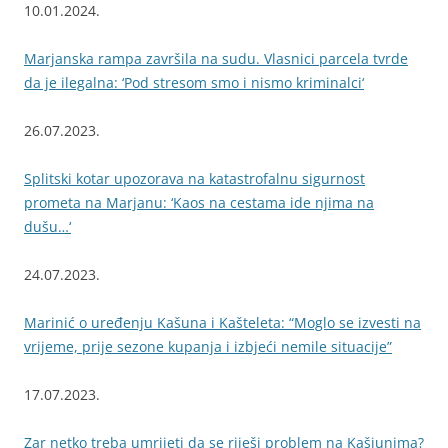
10.01.2024.
Marjanska rampa završila na sudu. Vlasnici parcela tvrde
da je ilegalna: ‘Pod stresom smo i nismo kriminalci‘
26.07.2023.
Splitski kotar upozorava na katastrofalnu sigurnost
prometa na Marjanu: ‘Kaos na cestama ide njima na
dušu…‘
24.07.2023.
Marinić o uređenju Kašuna i Kašteleta: “Moglo se izvesti na
vrijeme, prije sezone kupanja i izbjeći nemile situacije”
17.07.2023.
Zar netko treba umrijeti da se riješi problem na Kašjunima?