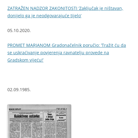
ZATRAŽEN NADZOR ZAKONITOSTI ‘Zaključak je ništavan,
donijelo ga je neodgovarajuće tijelo’
05.10.2020.
PROMET MARJANOM Gradonačelnik poručio: ‘Tražit ću da
se uskraćivanje povjerenja ravnatelju provede na
Gradskom vijeću!’
02.09.1985.