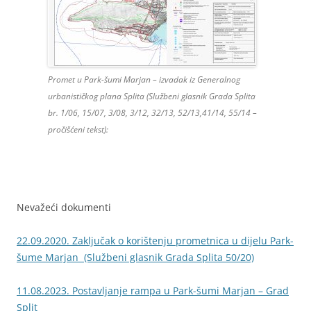
Promet u Park-šumi Marjan – izvadak iz Generalnog
urbanističkog plana Splita (Službeni glasnik Grada Splita
br. 1/06, 15/07, 3/08, 3/12, 32/13, 52/13,41/14, 55/14 –
pročišćeni tekst):
Nevažeći dokumenti
22.09.2020. Zaključak o korištenju prometnica u dijelu Park-
šume Marjan (Službeni glasnik Grada Splita 50/20)
11.08.2023. Postavljanje rampa u Park-šumi Marjan – Grad
Split