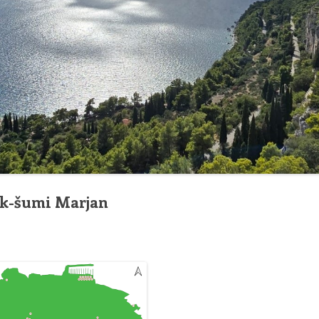
UPRAVNI ODBOR DRUŠTVA
MARJAN
POSTUPAK ZA UČLANJENJE
(MEMBERSHIP
PROCEDURE)
rk-šumi Marjan