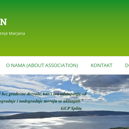
AN
đenje Marjana
Skoči
do
O NAMA (ABOUT ASSOCIATION)
KONTAKT
D
sadržaja
EAGIRANJA
POVIJEST DRUŠTVA
MARJAN (HISTORY OF THE
MARJAN ASSOCIATION)
STATUT DRUŠTVA MARJAN
I PROGRAM RADA