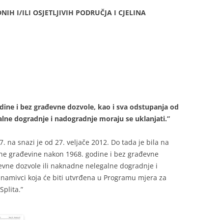
IH I/ILI OSJETLJIVIH PODRUČJA I CJELINA
dine i bez građevne dozvole, kao i sva odstupanja od
lne dogradnje i nadogradnje moraju se uklanjati.”
 na snazi je od 27. veljače 2012. Do tada je bila na
đene građevine nakon 1968. godine i bez građevne
evne dozvole ili naknadne nelegalne dogradnje i
namivci koja će biti utvrđena u Programu mjera za
plita.”