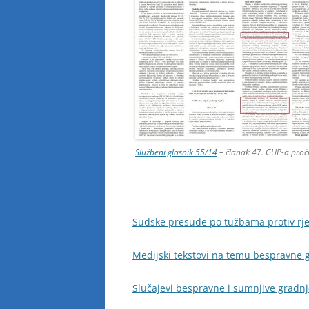
Službeni glasnik 55/14
– članak 47. GUP-a proči
Sudske presude po tužbama protiv rje
Medijski tekstovi na temu bespravne 
Slučajevi bespravne i sumnjive gradn