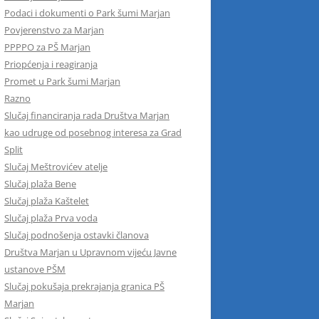
Podaci i dokumenti o Park šumi Marjan
Povjerenstvo za Marjan
PPPPO za PŠ Marjan
Priopćenja i reagiranja
Promet u Park šumi Marjan
Razno
Slučaj financiranja rada Društva Marjan
kao udruge od posebnog interesa za Grad
Split
Slučaj Meštrovićev atelje
Slučaj plaža Bene
Slučaj plaža Kaštelet
Slučaj plaža Prva voda
Slučaj podnošenja ostavki članova
Društva Marjan u Upravnom vijeću Javne
ustanove PŠM
Slučaj pokušaja prekrajanja granica PŠ
Marjan