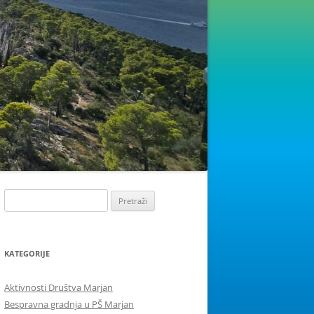
Pretraži:
KATEGORIJE
Aktivnosti Društva Marjan
Bespravna gradnja u PŠ Marjan