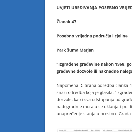
UVJETI UREĐIVANJA POSEBNO VRIJEDN
Članak 47.
Posebno vrijedna područja i cjeline
Park šuma Marjan
“Izgrađene građevine nakon 1968. go
građevne dozvole ili naknadne nelega
Napomena: Citirana odredba članka 47.
snazi odredba koja je glasila: “Izgra
dozvole, kao i sva odstupanja od građ
nadogradnje moraju se uklanjati po di
unapređenje stanja u prostoru Grada S