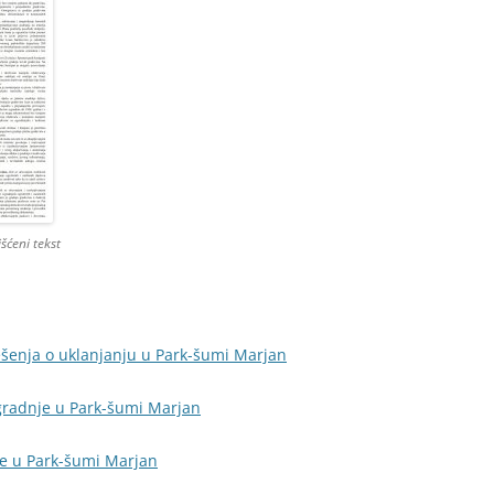
šćeni tekst
šenja o uklanjanju u Park-šumi Marjan
gradnje u Park-šumi Marjan
je u Park-šumi Marjan