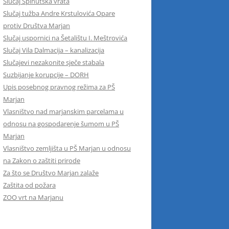
Slučaj Spinutska vrata
Slučaj tužba Andre Krstulovića Opare
protiv Društva Marjan
Slučaj uspornici na Šetalištu I. Meštrovića
Slučaj Vila Dalmacija – kanalizacija
Slučajevi nezakonite sječe stabala
Suzbijanje korupcije – DORH
Upis posebnog pravnog režima za PŠ
Marjan
Vlasništvo nad marjanskim parcelama u
odnosu na gospodarenje šumom u PŠ
Marjan
Vlasništvo zemljišta u PŠ Marjan u odnosu
na Zakon o zaštiti prirode
Za što se Društvo Marjan zalaže
Zaštita od požara
ZOO vrt na Marjanu