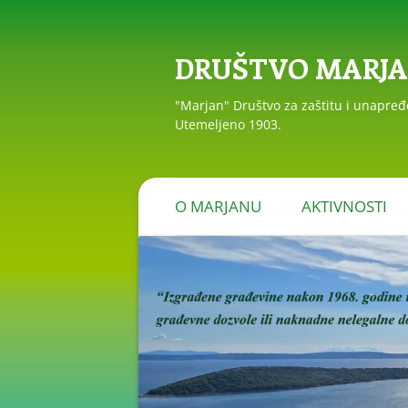
DRUŠTVO MARJ
"Marjan" Društvo za zaštitu i unapre
Utemeljeno 1903.
O MARJANU
AKTIVNOSTI
PRIOPĆENJA I R