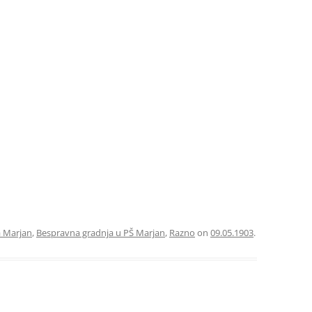
a Marjan
,
Bespravna gradnja u PŠ Marjan
,
Razno
on
09.05.1903
.