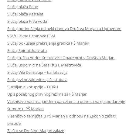
Slučaj plaža Bene
Slučaj plaža Kaštelet
Slučaj plaža Prva voda
Slučaj podnošenja ostavki članova Društva Marjan u Upravnom
vijeću Javne ustanove PŠM
Slučaj pokušaja prekrajanja granica PŠ Marjan
Slučaj Spinutska vrata
Slučaj tužba Andre Krstulovića Opare protiv Društva Marjan
Slučaj uspornici na Šetalištu I. Meštrovića
Slučaj Vila Dalmacija – kanalizacija
Slučajevi nezakonite sječe stabala
Suzbijanje korupcije – DORH
Upis posebnog pravnog režima za PŠ Marjan
Vlasništvo nad marjanskim parcelama u odnosu na gospodarenje
šumom u PŠ Marjan
Vlasništvo zemljišta u PŠ Marjan u odnosu na Zakon o zaštiti
prirode
Za što se Društvo Marjan zalaže