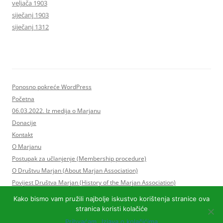
veljača 1903
siječanj 1903
siječanj 1312
Ponosno pokreće WordPress
Početna
06.03.2022. Iz medija o Marjanu
Donacije
Kontakt
O Marjanu
Postupak za učlanjenje (Membership procedure)
O Društvu Marjan (About Marjan Association)
Povijest Društva Marjan (History of the Marjan Association)
Statut Društva Marjan i Program rada
Kako bismo vam pružili najbolje iskustvo korištenja stranice ova
Upravni odbor Društva Marjan
stranica koristi kolačiće
Postupak za učlanjenje (Membership procedure)
Prihvaćam
Izjava o kolačićima