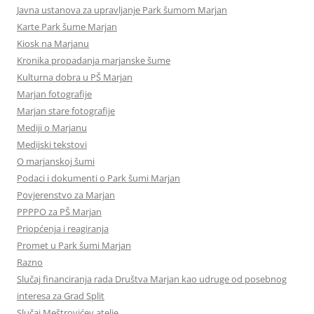
Javna ustanova za upravljanje Park šumom Marjan
Karte Park šume Marjan
Kiosk na Marjanu
Kronika propadanja marjanske šume
Kulturna dobra u PŠ Marjan
Marjan fotografije
Marjan stare fotografije
Mediji o Marjanu
Medijski tekstovi
O marjanskoj šumi
Podaci i dokumenti o Park šumi Marjan
Povjerenstvo za Marjan
PPPPO za PŠ Marjan
Priopćenja i reagiranja
Promet u Park šumi Marjan
Razno
Slučaj financiranja rada Društva Marjan kao udruge od posebnog
interesa za Grad Split
Slučaj Meštrovićev atelje