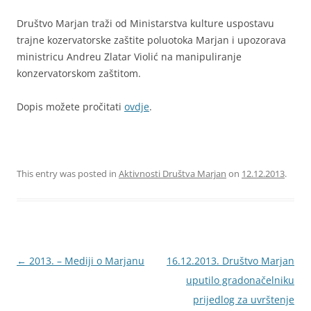
Društvo Marjan traži od Ministarstva kulture uspostavu
trajne kozervatorske zaštite poluotoka Marjan i upozorava
ministricu Andreu Zlatar Violić na manipuliranje
konzervatorskom zaštitom.
Dopis možete pročitati
ovdje
.
This entry was posted in
Aktivnosti Društva Marjan
on
12.12.2013
.
Navigacija
←
2013. – Mediji o Marjanu
16.12.2013. Društvo Marjan
objava
uputilo gradonačelniku
prijedlog za uvrštenje