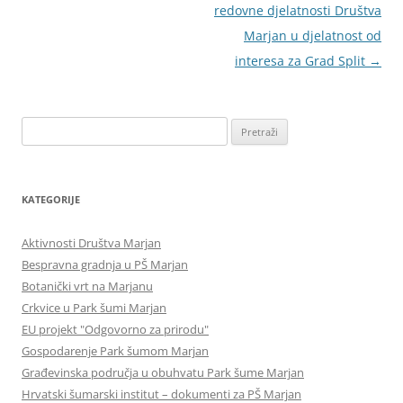
redovne djelatnosti Društva
Marjan u djelatnost od
interesa za Grad Split
→
Pretraži:
KATEGORIJE
Aktivnosti Društva Marjan
Bespravna gradnja u PŠ Marjan
Botanički vrt na Marjanu
Crkvice u Park šumi Marjan
EU projekt "Odgovorno za prirodu"
Gospodarenje Park šumom Marjan
Građevinska područja u obuhvatu Park šume Marjan
Hrvatski šumarski institut – dokumenti za PŠ Marjan