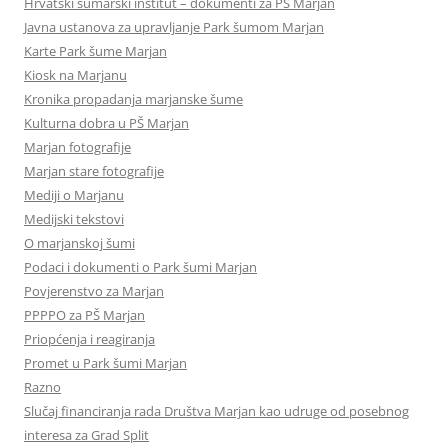
Hrvatski šumarski institut – dokumenti za PŠ Marjan
Javna ustanova za upravljanje Park šumom Marjan
Karte Park šume Marjan
Kiosk na Marjanu
Kronika propadanja marjanske šume
Kulturna dobra u PŠ Marjan
Marjan fotografije
Marjan stare fotografije
Mediji o Marjanu
Medijski tekstovi
O marjanskoj šumi
Podaci i dokumenti o Park šumi Marjan
Povjerenstvo za Marjan
PPPPO za PŠ Marjan
Priopćenja i reagiranja
Promet u Park šumi Marjan
Razno
Slučaj financiranja rada Društva Marjan kao udruge od posebnog
interesa za Grad Split