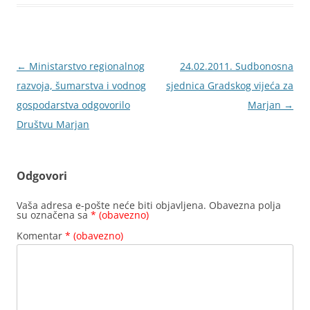
Navigacija
←
Ministarstvo regionalnog
24.02.2011. Sudbonosna
objava
razvoja, šumarstva i vodnog
sjednica Gradskog vijeća za
gospodarstva odgovorilo
Marjan
→
Društvu Marjan
Odgovori
Vaša adresa e-pošte neće biti objavljena.
Obavezna polja
su označena sa
* (obavezno)
Komentar
* (obavezno)