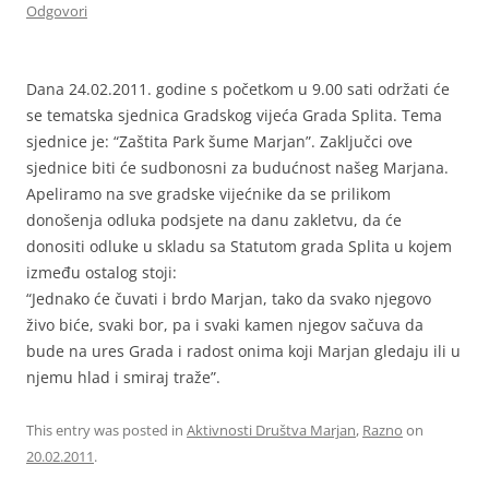
Odgovori
Dana 24.02.2011. godine s početkom u 9.00 sati
održati će
se tematska sjednica Gradskog vijeća Grada Splita. Tema
sjednice je: “Zaštita Park šume Marjan”.
Zaključci ove
sjednice biti će sudbonosni za budućnost našeg Marjana
.
Apeliramo na sve gradske vijećnike da se prilikom
donošenja odluka podsjete na danu zakletvu, da će
donositi odluke u skladu sa Statutom grada Splita u kojem
između ostalog stoji:
“Jednako će čuvati i brdo Marjan, tako da svako njegovo
živo biće, svaki bor, pa i svaki kamen njegov sačuva da
bude na ures Grada i radost onima koji Marjan gledaju ili u
njemu hlad i smiraj traže”.
This entry was posted in
Aktivnosti Društva Marjan
,
Razno
on
20.02.2011
.