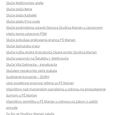
Slučaj Meštrovićev atelje
Slučaj plaža Bene
Slučaj plaža Kaštelet
Slučaj plaža Prva voda
Slučaj podnošenja ostavki članova Društva Marjan u Upravnom
vijeću Javne ustanove PŠM
Slučaj pokušaja prekrajanja granica PŠ Marjan
Slučaj Spinutska vrata
Slučaj tužba Andre Krstulovića Opare protiv Društva Marjan
Slučaj uspornici na Šetalištu I. Meštrovića
Slučaj Vila Dalmacija – kanalizacija
Slučajevi nezakonite sječe stabala
Suzbijanje korupcije – DORH
Upis posebnog pravnog režima za PŠ Marjan
Vlasništvo nad marjanskim parcelama u odnosu na gospodarenje
šumom u PŠ Marjan
Vlasništvo zemljišta u PŠ Marjan u odnosu na Zakon o zaštiti
prirode
Za što se Društvo Marjan zalaže