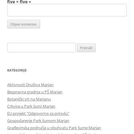
five × five =
Pretraži:
KATEGORIJE
Aktivnosti Društva Marjan
Bespravna gradnja u PŠ Marjan
Botanički vrt na Marjanu
Crkvice u Park šumi Marjan
EU projekt "Odgovorno za prirodu"
Gospodarenje Park šumom Marjan
Građevinska područja u obuhvatu Park šume Marjan