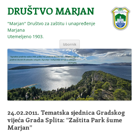
DRUŠTVO MARJAN
"Marjan" Društvo za zaštitu i unapređenje
Marjana
Utemeljeno 1903.
Skoči
Izbornik
do
sadržaja
24.02.2011. Tematska sjednica Gradskog
vijeća Grada Splita: “Zaštita Park šume
Marjan”