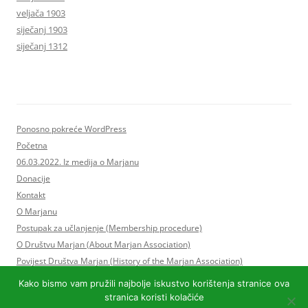
veljača 1903
siječanj 1903
siječanj 1312
Ponosno pokreće WordPress
Početna
06.03.2022. Iz medija o Marjanu
Donacije
Kontakt
O Marjanu
Postupak za učlanjenje (Membership procedure)
O Društvu Marjan (About Marjan Association)
Povijest Društva Marjan (History of the Marjan Association)
Statut Društva Marjan i Program rada
Kako bismo vam pružili najbolje iskustvo korištenja stranice ova
Upravni odbor Društva Marjan
stranica koristi kolačiće