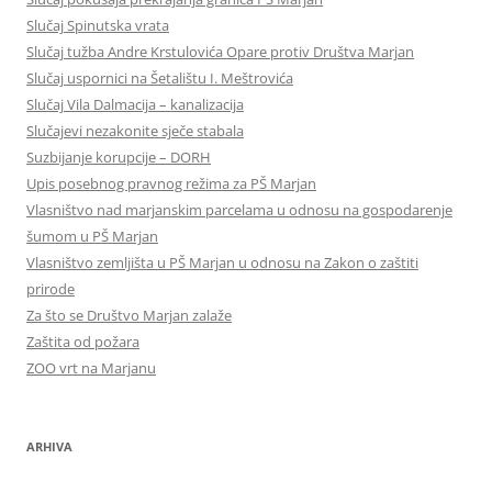
Slučaj Spinutska vrata
Slučaj tužba Andre Krstulovića Opare protiv Društva Marjan
Slučaj uspornici na Šetalištu I. Meštrovića
Slučaj Vila Dalmacija – kanalizacija
Slučajevi nezakonite sječe stabala
Suzbijanje korupcije – DORH
Upis posebnog pravnog režima za PŠ Marjan
Vlasništvo nad marjanskim parcelama u odnosu na gospodarenje
šumom u PŠ Marjan
Vlasništvo zemljišta u PŠ Marjan u odnosu na Zakon o zaštiti
prirode
Za što se Društvo Marjan zalaže
Zaštita od požara
ZOO vrt na Marjanu
ARHIVA