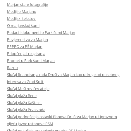
Marjan stare fotografije
Mediji o Marjanu
Medijski tekstovi
O marjanskoj šumi
Podaci i dokumenti o Park šumi Marjan
Povjerenstvo za Marjan
PPPPO za PŠ Marjan
Priopćenja i reagiranja
Promet u Park šumi Marjan
Razno
Slučaj financiranja rada Društva Marjan kao udruge od posebnog
interesa za Grad Split
Slučaj Meštrovićev atelje
Slučaj plaža Bene
Slučaj plaža Kaštelet
Slučaj plaža Prva voda
Slučaj podnošenja ostavki članova Društva Marjan u Upravnom
vijeću Javne ustanove PŠM
Slučaj pokušaja prekrajanja granica PŠ Marjan