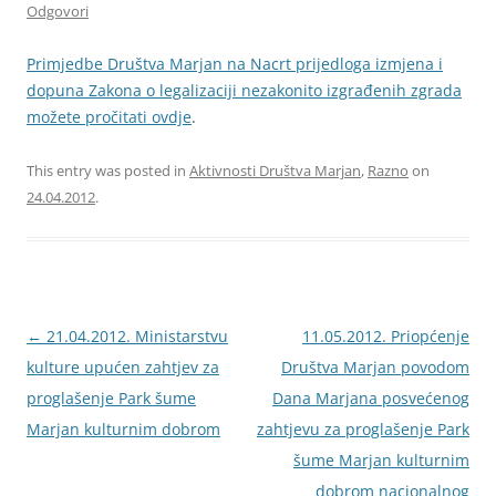
Odgovori
Primjedbe Društva Marjan na Nacrt prijedloga izmjena i
dopuna Zakona o legalizaciji nezakonito izgrađenih zgrada
možete pročitati ovdje
.
This entry was posted in
Aktivnosti Društva Marjan
,
Razno
on
24.04.2012
.
Navigacija
←
21.04.2012. Ministarstvu
11.05.2012. Priopćenje
objava
kulture upućen zahtjev za
Društva Marjan povodom
proglašenje Park šume
Dana Marjana posvećenog
Marjan kulturnim dobrom
zahtjevu za proglašenje Park
šume Marjan kulturnim
dobrom nacionalnog