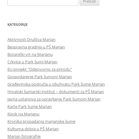
KATEGORIJE
Aktivnosti Društva Marjan
Bespravna gradnja u PŠ Marjan
Botanički vrt na Marjanu
Crkvice u Park šumi Marjan
EU projekt "Odgovorno za prirodu"
Gospodarenje Park šumom Marjan
Građevinska područja u obuhvatu Park šume Marjan
Hrvatski šumarski institut – dokumenti za PŠ Marjan
Javna ustanova za upravljanje Park šumom Marjan
Karte Park šume Marjan
Kiosk na Marjanu
Kronika propadanja marjanske šume
Kulturna dobra u PŠ Marjan
Marjan fotografije