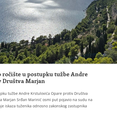
UPRAVNI ODBOR DRUŠTVA
MARJAN
POSTUPAK ZA UČLANJENJE
(MEMBERSHIP
PROCEDURE)
o ročište u postupku tužbe Andre
v Društva Marjan
upku tužbe Andre Krstulovića Opare protiv Društva
a Marjan Srđan Marinić osmi put pojavio na sudu na
nje iskaza tuženika odnosno zakonskog zastupnika