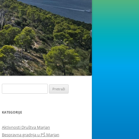
Pretraži:
KATEGORIJE
Aktivnosti Društva Marjan
Bespravna gradnja u PŠ Marjan