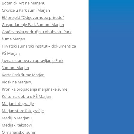
Botanički vrt na Marjanu
Crkvice u Park šumi Marjan
EU projekt "Odgovorno za prirodu"
Gospodarenje Park šumom Marjan
Građevinska područja u obuhvatu Park
šume Marjan
Hrvatski šumarski institut – dokumenti za
PŠ Marjan
Javna ustanova za upravljanje Park
šumom Marjan
Karte Park šume Marjan
Kiosk na Marjanu
Kronika propadanja marjanske šume
Kulturna dobra u PŠ Marjan
Marjan fotografije
Marjan stare fotografije
Mediji o Marjanu
Medijski tekstovi
O marjanskoj šumi