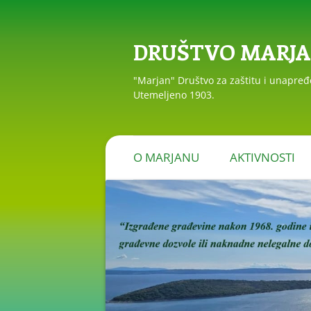
DRUŠTVO MARJ
"Marjan" Društvo za zaštitu i unapre
Utemeljeno 1903.
O MARJANU
AKTIVNOSTI
PRIOPĆENJA I R