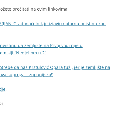
žete pročitati na ovim linkovima:
AN ‘Gradonačelnik je izjavio notornu neistinu kod
neistinu da zemljište na Prvoj vodi nije u
misiji “Nedjeljom u 2”
otrebe da nas Krstulović Opara tuži, jer je zemljište na
gova supruga – županijsko!‘
dje
.
21
.