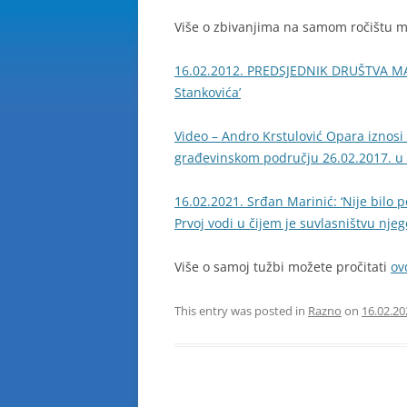
Više o zbivanjima na samom ročištu mo
16.02.2012. PREDSJEDNIK DRUŠTVA MARJ
Stankovića’
Video – Andro Krstulović Opara iznosi 
građevinskom području 26.02.2017. u e
16.02.2021. Srđan Marinić: ‘Nije bilo p
Prvoj vodi u čijem je suvlasništvu nje
Više o samoj tužbi možete pročitati
ov
This entry was posted in
Razno
on
16.02.20