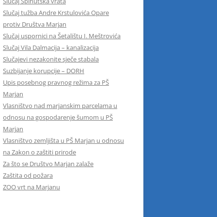
Slučaj Spinutska vrata
Slučaj tužba Andre Krstulovića Opare
protiv Društva Marjan
Slučaj uspornici na Šetalištu I. Meštrovića
Slučaj Vila Dalmacija – kanalizacija
Slučajevi nezakonite sječe stabala
Suzbijanje korupcije – DORH
Upis posebnog pravnog režima za PŠ
Marjan
Vlasništvo nad marjanskim parcelama u
odnosu na gospodarenje šumom u PŠ
Marjan
Vlasništvo zemljišta u PŠ Marjan u odnosu
na Zakon o zaštiti prirode
Za što se Društvo Marjan zalaže
Zaštita od požara
ZOO vrt na Marjanu