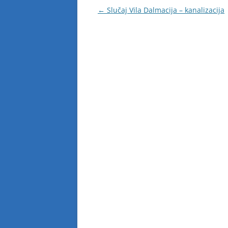
Navigacija
←
Slučaj Vila Dalmacija – kanalizacija
objava