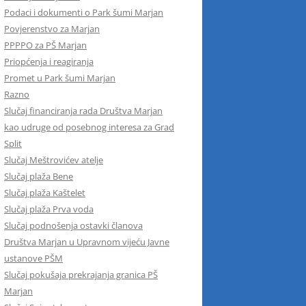
Podaci i dokumenti o Park šumi Marjan
Povjerenstvo za Marjan
PPPPO za PŠ Marjan
Priopćenja i reagiranja
Promet u Park šumi Marjan
Razno
Slučaj financiranja rada Društva Marjan
kao udruge od posebnog interesa za Grad
Split
Slučaj Meštrovićev atelje
Slučaj plaža Bene
Slučaj plaža Kaštelet
Slučaj plaža Prva voda
Slučaj podnošenja ostavki članova
Društva Marjan u Upravnom vijeću Javne
ustanove PŠM
Slučaj pokušaja prekrajanja granica PŠ
Marjan