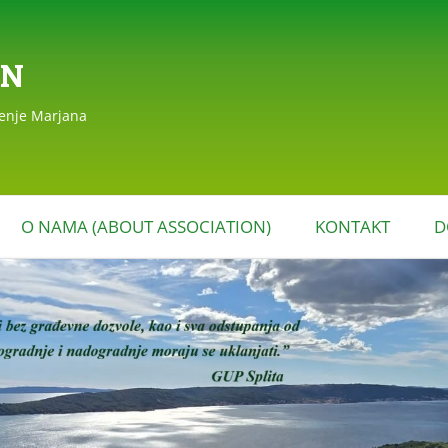
AN
đenje Marjana
Skoči
do
O NAMA (ABOUT ASSOCIATION)
KONTAKT
D
sadržaja
EAGIRANJA
POVIJEST DRUŠTVA
MARJAN (HISTORY OF THE
MARJAN ASSOCIATION)
STATUT DRUŠTVA MARJAN
I PROGRAM RADA