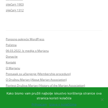
siječanj 1903
siječanj 1312
Ponosno pokreće WordPress
Početna
06.03.2022. Iz medija o Marjanu
Donacije
Kontakt
O Marjanu
Postupak za učlanjenje (Membership procedure)
O Društvu Marjan (About Marjan Association)
Povijest Društva Marjan (History of the Marjan Association)
Statut Društva Marjan i Program rada
Kako bismo vam pružili najbolje iskustvo korištenja stranice ova
Upravni odbor Društva Marjan
stranica koristi kolačiće
Postupak za učlanjenje (Membership procedure)
Prihvaćam
Izjava o kolačićima