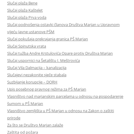
Slučaj plaža Bene
Slučaj plaža Kaštelet
Slučaj plaža Prva voda
Slučaj podnošenja ostavki članova Društva Marjan u Upravnom
vijeću Javne ustanove PŠM
Slučaj pokušaja prekrajanja granica PŠ Marjan
Slučaj Spinutska vrata
Slučaj tužba Andre Krstulovića Opare protiv Društva Marjan
Slučaj uspornici na Šetalištu I. Meštrovića
Slučaj Vila Dalmacija – kanalizacija
Slučajevi nezakonite sječe stabala
Suzbijanje korupcije – DORH
Upis posebnog pravnog režima za PŠ Marjan
Vlasništvo nad marjanskim parcelama u odnosu na gospodarenje
šumom u PŠ Marjan
Vlasništvo zemljišta u PŠ Marjan u odnosu na Zakon o zaštiti
prirode
Za što se Društvo Marjan zalaže
Zaštita od požara