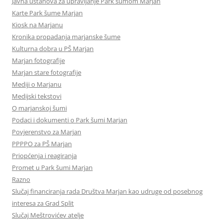
Javna ustanova za upravljanje Park šumom Marjan
Karte Park šume Marjan
Kiosk na Marjanu
Kronika propadanja marjanske šume
Kulturna dobra u PŠ Marjan
Marjan fotografije
Marjan stare fotografije
Mediji o Marjanu
Medijski tekstovi
O marjanskoj šumi
Podaci i dokumenti o Park šumi Marjan
Povjerenstvo za Marjan
PPPPO za PŠ Marjan
Priopćenja i reagiranja
Promet u Park šumi Marjan
Razno
Slučaj financiranja rada Društva Marjan kao udruge od posebnog
interesa za Grad Split
Slučaj Meštrovićev atelje