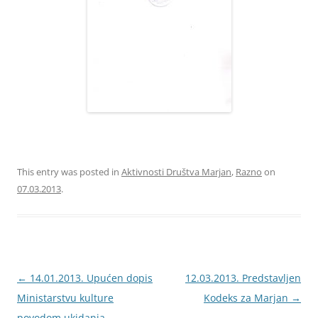
This entry was posted in
Aktivnosti Društva Marjan
,
Razno
on
07.03.2013
.
Navigacija
←
14.01.2013. Upućen dopis
12.03.2013. Predstavljen
objava
Ministarstvu kulture
Kodeks za Marjan
→
povodom ukidanja