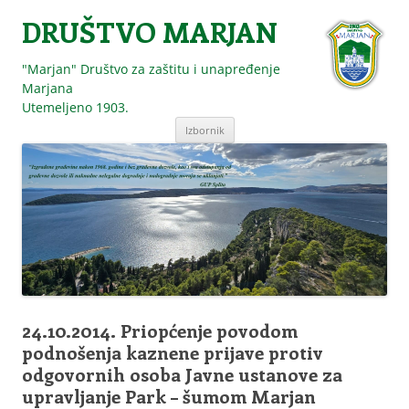
DRUŠTVO MARJAN
"Marjan" Društvo za zaštitu i unapređenje
Marjana
Utemeljeno 1903.
Skoči
Izbornik
do
sadržaja
24.10.2014. Priopćenje povodom
podnošenja kaznene prijave protiv
odgovornih osoba Javne ustanove za
upravljanje Park – šumom Marjan