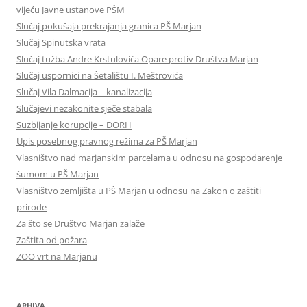
vijeću Javne ustanove PŠM
Slučaj pokušaja prekrajanja granica PŠ Marjan
Slučaj Spinutska vrata
Slučaj tužba Andre Krstulovića Opare protiv Društva Marjan
Slučaj uspornici na Šetalištu I. Meštrovića
Slučaj Vila Dalmacija – kanalizacija
Slučajevi nezakonite sječe stabala
Suzbijanje korupcije – DORH
Upis posebnog pravnog režima za PŠ Marjan
Vlasništvo nad marjanskim parcelama u odnosu na gospodarenje
šumom u PŠ Marjan
Vlasništvo zemljišta u PŠ Marjan u odnosu na Zakon o zaštiti
prirode
Za što se Društvo Marjan zalaže
Zaštita od požara
ZOO vrt na Marjanu
ARHIVA