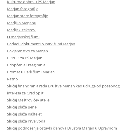
Kulturna dobra u PŠ Marjan
Marjan fotografije
Marjan stare fotografije
Mediji o Marjanu
Medijski tekstovi
O marjanskoj šumi
Podaci i dokumenti o Park šumi Marjan
Povjerenstvo za Marjan
PPPPO za PŠ Marjan
Priopćenja i reagiranja
Promet u Park šumi Marjan
Razno
Slučaj financiranja rada Društva Marjan kao udruge od posebnog
interesa za Grad Split
Slučaj Meštrovićev atelje
Slučaj plaža Bene
Slučaj plaža Kaštelet
Slučaj plaža Prva voda
Slučaj podnošenja ostavki članova Društva Marjan u Upravnom