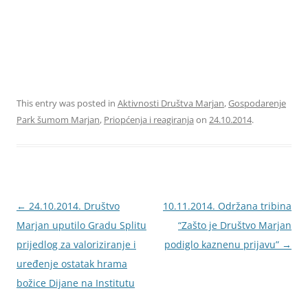
This entry was posted in
Aktivnosti Društva Marjan
,
Gospodarenje
Park šumom Marjan
,
Priopćenja i reagiranja
on
24.10.2014
.
Navigacija
←
24.10.2014. Društvo
10.11.2014. Održana tribina
objava
Marjan uputilo Gradu Splitu
“Zašto je Društvo Marjan
prijedlog za valoriziranje i
podiglo kaznenu prijavu”
→
uređenje ostatak hrama
božice Dijane na Institutu