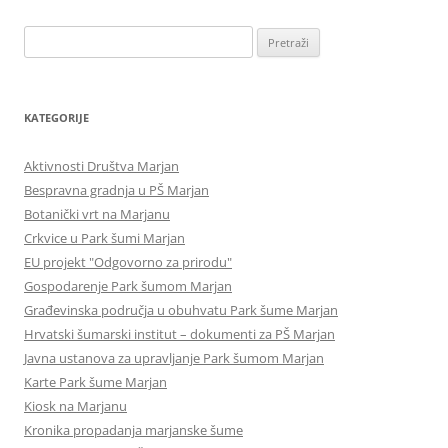
Pretraži:
KATEGORIJE
Aktivnosti Društva Marjan
Bespravna gradnja u PŠ Marjan
Botanički vrt na Marjanu
Crkvice u Park šumi Marjan
EU projekt "Odgovorno za prirodu"
Gospodarenje Park šumom Marjan
Građevinska područja u obuhvatu Park šume Marjan
Hrvatski šumarski institut – dokumenti za PŠ Marjan
Javna ustanova za upravljanje Park šumom Marjan
Karte Park šume Marjan
Kiosk na Marjanu
Kronika propadanja marjanske šume