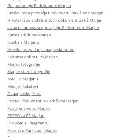
Gospodarenje Park šumom Marjan
Građevinska područja u obuhvatu Park šume Marjan
Hrvatski šumarski institut – dokumenti za PŠ Marjan
Javna ustanova za upravljanje Park šumom Marjan
Karte Park šume Marjan
Kiosk na Marjanu
Kronika propadanja marjanske šume
Kulturna dobra u PŠ Marjan
Marjan fotografije
Marjan stare fotografije
Mediji o Marjanu
Medijski tekstovi
O marjanskoj šumi
Podaci i dokumenti o Park šumi Marjan
Povjerenstvo za Marjan
PPPPO za PŠ Marjan
Priopćenja i reagiranja
Promet u Park šumi Marjan