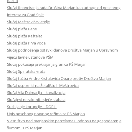
Razno
Slučaj financiranja rada Društva Marjan kao udruge od posebnog
interesa za Grad Split
Slučaj Meštrovićev atelje
Slučaj plaža Bene
Slučaj plaža Kaštelet
Slučaj plaža Prva voda
Slučaj podnošenja ostavki članova Društva Marjan u Upravnom
vijeću Javne ustanove PŠM
Slučaj pokušaja prekrajanja granica PŠ Marjan
Slučaj Spinutska vrata
Slučaj tužba Andre Krstulovića Opare protiv Društva Marjan
Slučaj uspornici na Šetalištu I. Meštrovića
Slučaj Vila Dalmacija – kanalizacija
Slučajevi nezakonite sječe stabala
Suzbijanje korupcije – DORH
Upis posebnog pravnog režima za PŠ Marjan
Vlasništvo nad marjanskim parcelama u odnosu na gospodarenje
šumom u PŠ Marjan