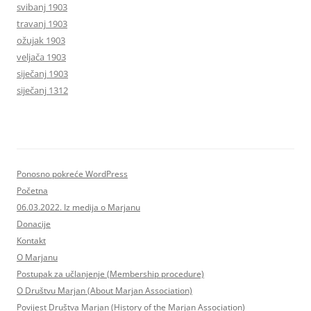
svibanj 1903
travanj 1903
ožujak 1903
veljača 1903
siječanj 1903
siječanj 1312
Ponosno pokreće WordPress
Početna
06.03.2022. Iz medija o Marjanu
Donacije
Kontakt
O Marjanu
Postupak za učlanjenje (Membership procedure)
O Društvu Marjan (About Marjan Association)
Povijest Društva Marjan (History of the Marjan Association)