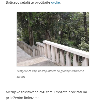
Botićevo šetalište pročitajte
ovdje
.
Zemljište za koje postoji interes za gradnju stambene
zgrade
Medijske tekstovena ovu temu možete pročitati na
priloženim linkovima: