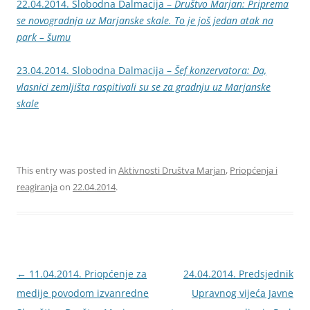
22.04.2014. Slobodna Dalmacija –
Društvo Marjan: Priprema
se novogradnja uz Marjanske skale. To je još jedan atak na
park – šumu
23.04.2014. Slobodna Dalmacija –
Šef konzervatora: Da,
vlasnici zemljišta raspitivali su se za gradnju uz Marjanske
skale
This entry was posted in
Aktivnosti Društva Marjan
,
Priopćenja i
reagiranja
on
22.04.2014
.
Navigacija
←
11.04.2014. Priopćenje za
24.04.2014. Predsjednik
objava
medije povodom izvanredne
Upravnog vijeća Javne