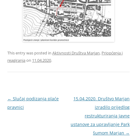
This entry was posted in
Aktivnosti Društva Marjan
,
Priopćenja i
reagiranja
on
11.04.2020
.
Navigacija
←
Slučaj podizanja plaće
15.04.2020. Društvo Marjan
objava
pravnici
izradilo prijedlog
restrukturiranja Javne
ustanove za upravljanje Park
šumom Marjan
→