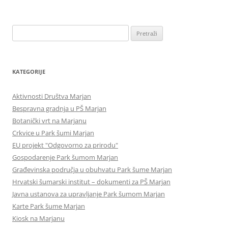
Pretraži:
KATEGORIJE
Aktivnosti Društva Marjan
Bespravna gradnja u PŠ Marjan
Botanički vrt na Marjanu
Crkvice u Park šumi Marjan
EU projekt "Odgovorno za prirodu"
Gospodarenje Park šumom Marjan
Građevinska područja u obuhvatu Park šume Marjan
Hrvatski šumarski institut – dokumenti za PŠ Marjan
Javna ustanova za upravljanje Park šumom Marjan
Karte Park šume Marjan
Kiosk na Marjanu