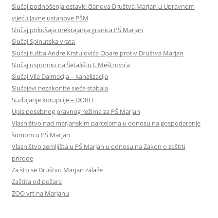
Slučaj podnošenja ostavki članova Društva Marjan u Upravnom
vijeću Javne ustanove PŠM
Slučaj pokušaja prekrajanja granica PŠ Marjan
Slučaj Spinutska vrata
Slučaj tužba Andre Krstulovića Opare protiv Društva Marjan
Slučaj uspornici na Šetalištu I. Meštrovića
Slučaj Vila Dalmacija – kanalizacija
Slučajevi nezakonite sječe stabala
Suzbijanje korupcije – DORH
Upis posebnog pravnog režima za PŠ Marjan
Vlasništvo nad marjanskim parcelama u odnosu na gospodarenje
šumom u PŠ Marjan
Vlasništvo zemljišta u PŠ Marjan u odnosu na Zakon o zaštiti
prirode
Za što se Društvo Marjan zalaže
Zaštita od požara
ZOO vrt na Marjanu