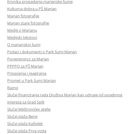
Kronika propadanja marjanske šume
Kulturna dobra u PŠ Marjan
Marjan fotografije
Marjan stare fotografije
Mediji o Marjanu
Medijski tekstovi
O marjanskoj šumi
Podaci i dokumenti o Park šumi Marjan
Povjerenstvo za Marjan
PPPPO za PŠ Marjan
Priopćenja i reagiranja
Promet u Park šumi Marjan
Razno
Slučaj financiranja rada Društva Marjan kao udruge od posebnog
interesa za Grad Split
Slučaj Meštrovićev atelje
Slučaj plaža Bene
Slučaj plaža Kaštelet
Slučaj plaža Prva voda